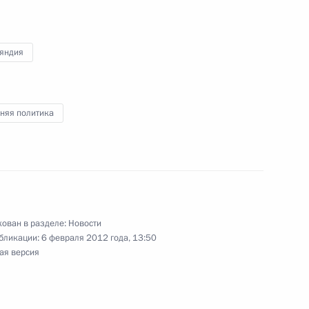
 Тарьей Халонен
яндия
няя политика
н посетит Россию
ссийско-финляндского
ован в разделе:
Новости
бликации:
6 февраля 2012 года, 13:50
канала
ая версия