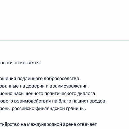
ые грамоты послов 21
ности, отмечается:
 Саули Ниинистё
ошения подлинного добрососедства
снованные на доверии и взаимоуважении.
ионно насыщенного политического диалога
нового взаимодействия на благо наших народов,
 вопросы журналистов
роны российско-финляндской границы.
Финляндии Саули Ниинистё
тнёрство на международной арене отвечает