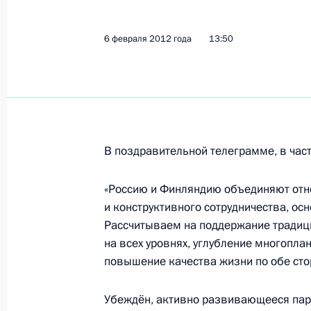
6 февраля 2012 года
13:50
Владимир Путин принял верительн
иностранного государства
26 сентября 2012 года, 14:00
В поздравительной телеграмме, в част
Встреча с Президентом Финляндии
22 июня 2012 года, 19:30
«Россию и Финляндию объединяют отн
и конструктивного сотрудничества, о
Рассчитываем на поддержание традиц
на всех уровнях, углубление многопла
Заявления для прессы и ответы на
повышение качества жизни по обе сто
по итогам встречи с Президентом 
22 июня 2012 года, 19:00
Убеждён, активно развивающееся пар