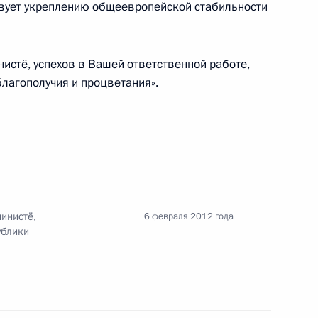
твует укреплению общеевропейской стабильности
Саули Ниинистё посетит
стё, успехов в Вашей ответственной работе,
лагополучия и процветания».
V Конгресса породнённых
иинистё,
6 февраля 2012 года
ублики
бранием на пост Президента