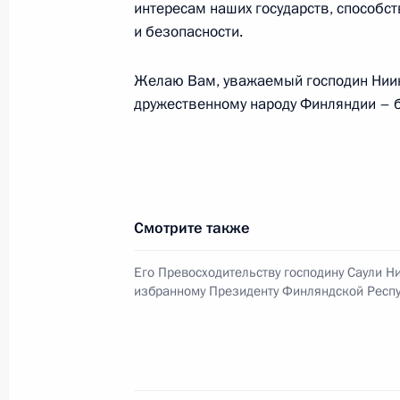
интересам наших государств, способс
и безопасности.
20–22 июня Президент Финляндии 
Желаю Вам, уважаемый господин Ниини
Россию
дружественному народу Финляндии – б
15 июня 2012 года, 12:10
Приветствие участникам и гостям I
городов России и Финляндии
Смотрите также
22 мая 2012 года, 17:40
Его Превосходительству господину Саули Н
избранному Президенту Финляндской Респ
Поздравление Саули Ниинистё с из
Финляндии
6 февраля 2012 года, 13:50