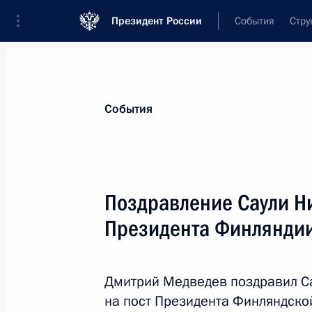
Президент России
События
Стру
Материалы по выбранной теме
События
Финляндия,
128 результатов
Поздравление Саули Ни
Показа
Президента Финлянди
Главы государств и правительств 
с Днём рождения
Дмитрий Медведев поздравил Са
на пост Президента Финляндско
7 октября 2012 года, 18:30