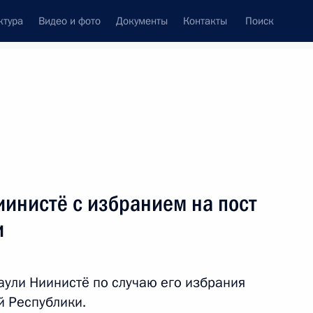
ктура
Видео и фото
Документы
Контакты
Поиск
Все темы
Подписаться на ленту
инистё с избранием на пост
ть следующие материалы
и
поздравили Владимира Путина
ули Ниинистё по случаю его избрания
й Республики.