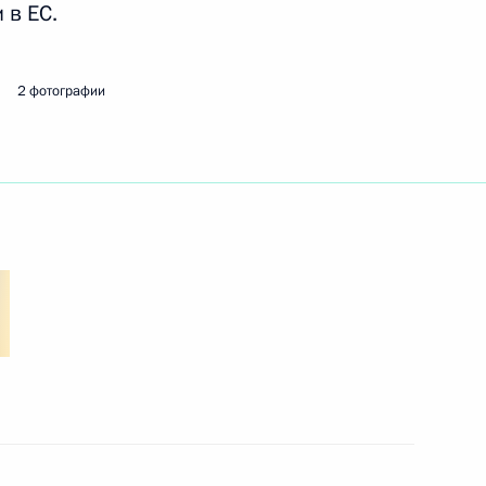
 в ЕС.
оролём Испании Хуаном
2 фотографии
изитом посетят Король
 София
глашения между Россией
мущества и персонала через