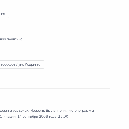
ния
спании Хуаном Карлосом I
няя политика
спании Хуаном Карлосом I
еро Хосе Луис Родригес
елем Правительства Испании
ован в разделах:
Новости
,
Выступления и стенограммы
бликации:
14 сентября 2009 года, 15:00