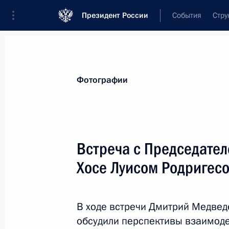
Президент России
События
Стру
Материалы по выбранной теме
Фотографии
Испания,
52 результата
Встреча с Председате
Показа
Хосе Луисом Родригес
Встреча с представителями деловых
В ходе встречи Дмитрий Медвед
25 февраля 2011 года, 13:00
обсудили перспективы взаимоде