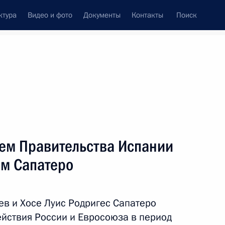
ктура
Видео и фото
Документы
Контакты
Поиск
Все темы
Подписаться на ленту
лем Правительства Испании
ть следующие материалы
ом Сапатеро
 кругов России и Испании
ев и Хосе Луис Родригес Сапатеро
йствия России и Евросоюза в период