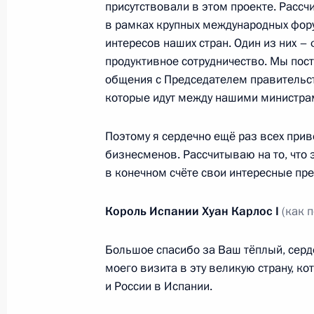
присутствовали в этом проекте. Рассч
Дмитрий Медведев встретился с К
в рамках крупных международных фору
Карлосом I
интересов наших стран. Один из них –
24 февраля 2011 года, 22:00
продуктивное сотрудничество. Мы пос
общения с Председателем правительств
которые идут между нашими министра
24–25 февраля Россию с рабочим в
Поэтому я сердечно ещё раз всех прив
Испании Хуан Карлос I и Королева
бизнесменов. Рассчитываю на то, что 
17 февраля 2011 года, 10:00
в конечном счёте свои интересные пр
Король Испании Хуан Карлос
I
(как 
Подписан закон о ратификации со
и Испанией о транзите военного и
Большое спасибо за Ваш тёплый, серд
территорию России
моего визита в эту великую страну, к
и России в Испании.
27 декабря 2010 года, 14:00