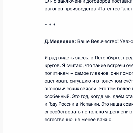
СЛ» о заключении договоров поставки
вагонов производства «Патентес Тальг
Встреча с премьер-министром Исп
6 сентября 2013 года, 18:00
* * *
Д.Медведев:
Ваше Величество! Уваж
Соболезнования Королю Испании Ху
Я рад видеть здесь, в Петербурге, пр
25 июля 2013 года, 12:20
кругов. Я считаю, что такие встречи о
политикам – самое главное, они помо
оценивать ситуацию и в конечном счё
Вручение верительных грамот посл
экономических связей. Это тем более 
особенный. Это год, когда мы даём ст
24 января 2013 года, 12:30
и Году России в Испании. Это наша сов
способствовать не только укреплению 
естественно, не менее важно.
Главы государств и правительств 
с Днём рождения