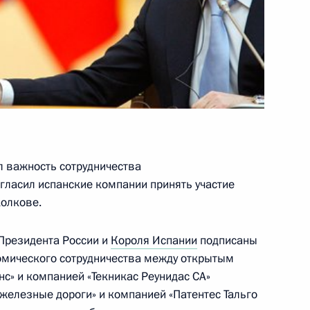
говора с Испанией
ления
 принятия присяги в качестве
л важность сотрудничества
гласил испанские компании принять участие
колкове.
 Президента России и
Короля Испании
подписаны
спании Хуаном Карлосом I
омического сотрудничества между открытым
с» и компанией «Текникас Реунидас СА»
железные дороги» и компанией «Патентес Тальго