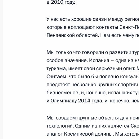
в 2010 году.
Встреча с Премьер-министром Исп
У нас есть хорошие связи между регио
Сапатеро
которые воплощают контакты Санкт-Пе
Пензенской областей. Нам есть чему п
18 июня 2011 года, 12:30
Мы только что говорили о развитии ту
особое значение. Испания – одна из 
Открытие Года России в Испании и 
туризма, имеет свой серьёзный опыт. 
Считаем, что было бы полезно консуль
25 февраля 2011 года, 15:00
предстоят несколько крупных спортив
бизнесменов, и, конечно, испанских ту
и Олимпиаду 2014 года, и, конечно, че
Встреча с представителями деловых
25 февраля 2011 года, 13:00
Мы создаём крупные объекты для при
технологий. Одним из них является Ск
аналог Кремниевой долины. Мы хотел