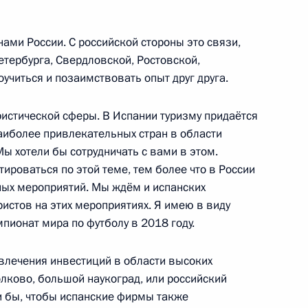
ании Хосе Луисом Родригесом
нами России. С российской стороны это связи,
тербурга, Свердловской, Ростовской,
оучиться и позаимствовать опыт друг друга.
ристической сферы. В Испании туризму придаётся
наиболее привлекательных стран в области
Года Испании в России
Мы хотели бы сотрудничать с вами в этом.
тироваться по этой теме, тем более что в России
ных мероприятий. Мы ждём и испанских
ристов на этих мероприятиях. Я имею в виду
мпионат мира по футболу в 2018 году.
 кругов России и Испании
влечения инвестиций в области высоких
олково, большой наукоград, или российский
и бы, чтобы испанские фирмы также