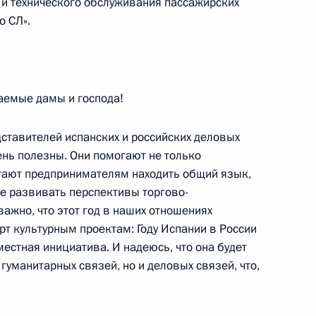
 и технического обслуживания пассажирских
о СЛ».
ании Мариано Рахоем
аемые дамы и господа!
ану Карлосу I
едставителей испанских и российских деловых
чень полезны. Они помогают не только
гают предпринимателям находить общий язык,
те развивать перспективы торгово-
ами иностранных государств
важно, что этот год в наших отношениях
арт культурным проектам: Году Испании в России
местная инициатива. И надеюсь, что она будет
гуманитарных связей, но и деловых связей, что,
поздравили Владимира Путина