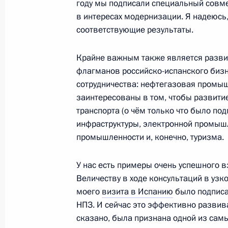
году мы подписали специальный совм
в интересах модернизации. Я надеюсь,
соответствующие результаты.
Владимир Путин встретится с Коро
I
Крайне важным также является разви
флагманов российско-испанского бизн
13 июля 2012 года, 17:00
сотрудничества: нефтегазовая промыш
заинтересованы в том, чтобы развити
транспорта (о чём только что было по
Дмитрий Медведев принял верител
инфраструктуры, электронной промышл
послов
промышленности и, конечно, туризма.
7 декабря 2011 года, 13:30
У нас есть примеры очень успешного в
Величеству в ходе консультаций в узк
моего
визита в Испанию
было подписа
Президент наградил орденом Друж
НПЗ. И сейчас это эффективно развива
22 июля 2011 года, 10:10
сказано, была признана одной из сам