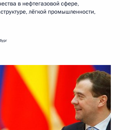
чества в нефтегазовой сфере,
аструктуре, лёгкой промышленности,
илиппу VI
бург
илиппу VI