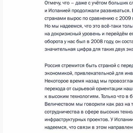
Отмечу, что – даже с учётом больших 
7 октября 2012 года, 18:30
и Испанией продолжали развиваться. 
странами вырос по сравнению с 2009 
Но мы надеемся, что это всё‑таки тол
на докризисный уровень и перейдём ег
Встреча с представителями деловых
оборота у нас был в 2008 году, он сос
19 июля 2012 года, 17:30
значительная цифра для таких двух эк
Россия стремится быть страной с пере
Встреча с Королём Испании Хуаном
экономикой, привлекательной для инв
Некоторое время назад мы провозгла
19 июля 2012 года, 14:30
перехода от сырьевой ориентации на
к высоким технологиям. Только что в б
Величеством мы говорили как раз на 
Владимир Путин вручил Государст
сотрудничества в сфере высоких техно
Испании Хуану Карлосу I
инфраструктурных проектов. У Испании
надеемся, что связи в этом направлен
19 июля 2012 года, 13:50