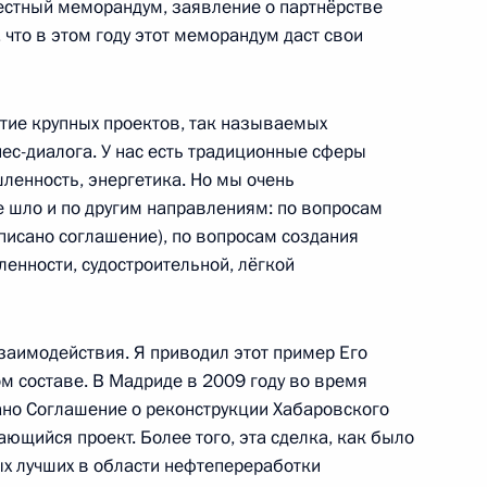
естный меморандум, заявление о партнёрстве
 что в этом году этот меморандум даст свои
лём Испании Хуаном Карлосом
тие крупных проектов, так называемых
ес-диалога. У нас есть традиционные сферы
ленность, энергетика. Но мы очень
е шло и по другим направлениям: по вопросам
дписано соглашение), по вопросам создания
ьные грамоты пятнадцати
енности, судостроительной, лёгкой
заимодействия. Я приводил этот пример Его
ом составе. В Мадриде в 2009 году во время
но Соглашение о реконструкции Хабаровского
бы Пласидо Доминго
ющийся проект. Более того, эта сделка, как было
ых лучших в области нефтепереработки