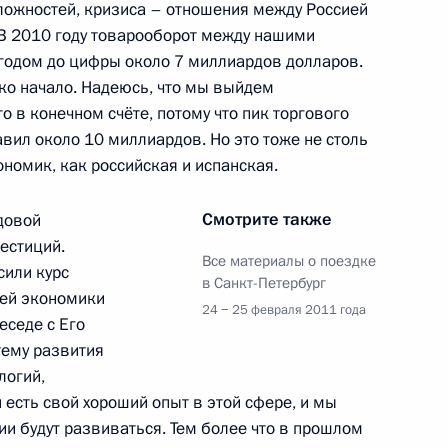
сложностей, кризиса – отношения между Россией
В 2010 году товарооборот между нашими
годом до цифры около 7 миллиардов долларов.
ько начало. Надеюсь, что мы выйдем
о в конечном счёте, потому что пик торгового
 кругов России и Испании
тавил около 10 миллиардов. Но это тоже не столь
ономик, как российская и испанская.
Смотрите также
довой
 Карлосом I
естиций.
Все материалы о поездке
сили курс
в Санкт-Петербург
шей экономики
24 − 25 февраля 2011 года
еседе с Его
тему развития
венную премию России Королю
логий,
 есть свой хороший опыт в этой сфере, и мы
ии будут развиваться. Тем более что в прошлом