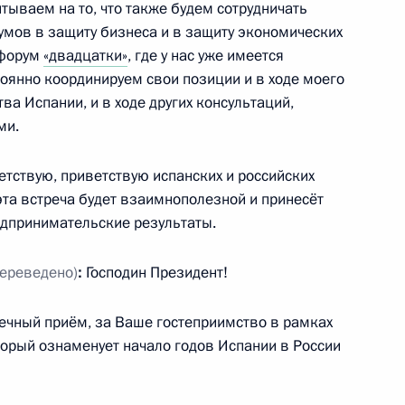
итываем на то, что также будем сотрудничать
оролём Испании Хуаном
мов в защиту бизнеса и в защиту экономических
 форум
«двадцатки»
, где у нас уже имеется
тоянно координируем свои позиции и в ходе моего
а Испании, и в ходе других консультаций,
ми.
изитом посетят Король
етствую, приветствую испанских и российских
 София
эта встреча будет взаимнополезной и принесёт
едпринимательские результаты.
переведено)
:
Господин Президент!
глашения между Россией
мущества и персонала через
ечный приём, за Ваше гостеприимство в рамках
оторый ознаменует начало годов Испании в России