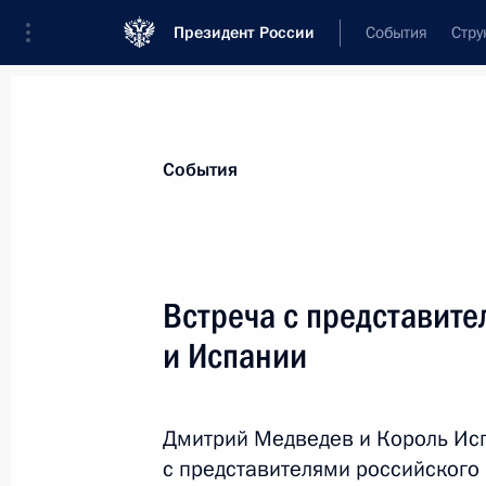
Президент России
События
Стру
Материалы по выбранной теме
События
Испания,
52 результата
Встреча с представите
Телефонный разговор с премьер-м
Санчесом
и Испании
6 сентября 2018 года, 13:20
Дмитрий Медведев и Король Исп
с представителями российского
Телефонный разговор с Королём И