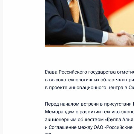
Подписан закон о ратификации До
о сотрудничестве в области усынов
9 марта 2015 года, 15:10
Поздравление Филиппу VI по случаю
Короля Испании
Глава Российского государства отмети
в высокотехнологичных областях и при
19 июня 2014 года, 14:50
в проекте инновационного центра в С
Перед началом встречи в присутствии
Телефонный разговор с Королём И
Меморандум о развитии технико-экон
10 июня 2014 года, 18:00
акционерным обществом «Группа Альян
и Соглашение между ОАО «Российские 