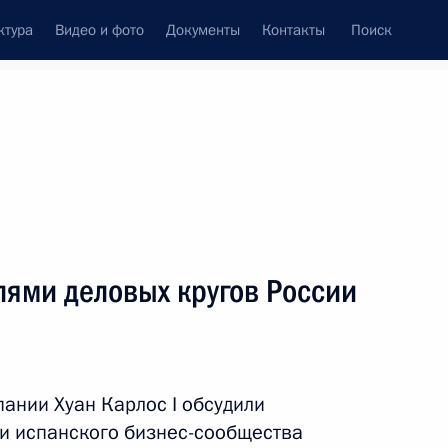
ктура
Видео и фото
Документы
Контакты
Поиск
Все темы
Подписаться на ленту
лями деловых кругов России
инистром Испании Педро
ании Хуан Карлос I обсудили
 и испанского бизнес-сообщества
спании Филиппом VI