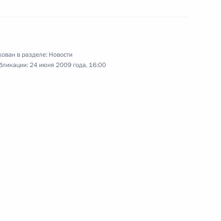
26 июня 2009 года
8 фото
ован в разделе:
Новости
бликации:
24 июня 2009 года, 16:00
Первый визит главы Российского
у
государства в Намибию должен
открыть качественно новый этап
в отношениях двух стран