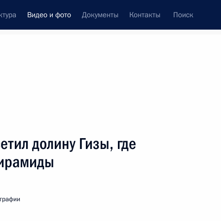
ктура
Видео и фото
Документы
Контакты
Поиск
си
встречи
Церемонии
июль, 2009
ть следующие материалы
тил долину Гизы, где
пирамиды
Рабочий визит
в Азербайджан
ографии