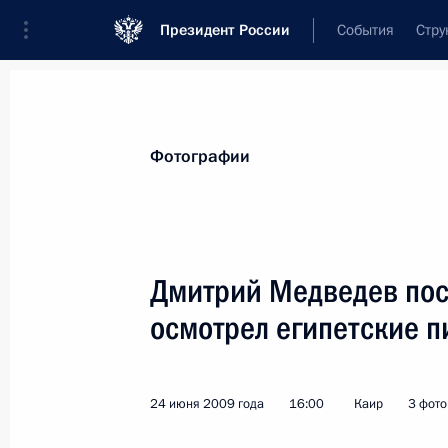
Президент России
События
Стру
Видеозаписи
Фотографии
Аудиозапи
Все материалы
Поездки
Совещания, 
Фотографии
Показа
Дмитрий Медведев посе
осмотрел египетские 
Новое жильё должно быть
энергоэффективным
24 июня 2009 года
16:00
Каир
3 фот
и экологичным