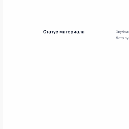
29 июня 2009 года
6 фото
Статус материала
Опублик
Дата пу
Официальный визит в Ангол