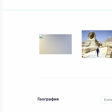
1 июля 2009 года
3 фото
Визит в Азербайджан
География
Египе