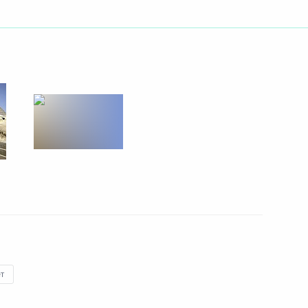
29 июня 2009 года
6 фото
Поездкой в Анголу Дмитрий
Медведев завершил серию
т
визитов в страны Африки