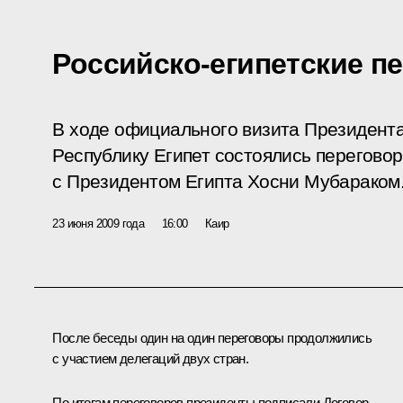
Российско-египетские п
В ходе официального визита Президента
Республику Египет состоялись перегов
с Президентом Египта Хосни Мубараком
23 июня 2009 года
16:00
Каир
После беседы один на один переговоры продолжились
с участием делегаций двух стран.
По итогам переговоров президенты подписали Договор