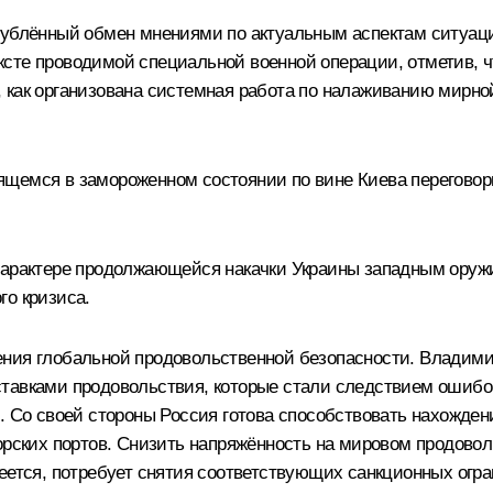
лублённый обмен мнениями по актуальным аспектам ситуаци
ксте проводимой специальной военной операции, отметив, 
 как организована системная работа по налаживанию мирно
ящемся в замороженном состоянии по вине Киева переговор
характере продолжающейся накачки Украины западным оружи
го кризиса.
ния глобальной продовольственной безопасности. Владимир
ставками продовольствия, которые стали следствием ошиб
. Со своей стороны Россия готова способствовать нахожден
морских портов. Снизить напряжённость на мировом продово
еется, потребует снятия соответствующих санкционных огр