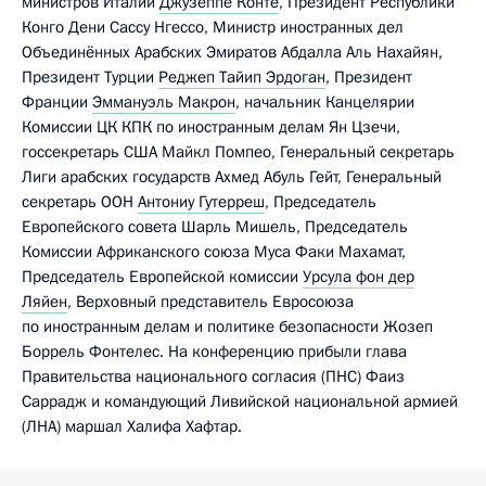
министров Италии
Джузеппе Конте
, Президент Республики
Конго Дени Сассу Нгессо, Министр иностранных дел
Объединённых Арабских Эмиратов Абдалла Аль Нахайян,
Президент Турции
Реджеп Тайип Эрдоган
, Президент
Франции
Эммануэль Макрон
, начальник Канцелярии
Комиссии ЦК КПК по иностранным делам Ян Цзечи,
госсекретарь США Майкл Помпео, Генеральный секретарь
Лиги арабских государств Ахмед Абуль Гейт, Генеральный
секретарь ООН
Антониу Гутерреш
, Председатель
Европейского совета Шарль Мишель, Председатель
Комиссии Африканского союза Муса Факи Махамат,
Председатель Европейской комиссии
Урсула фон дер
Ляйен
, Верховный представитель Евросоюза
по иностранным делам и политике безопасности Жозеп
Боррель Фонтелес. На конференцию прибыли глава
Правительства национального согласия (ПНС) Фаиз
Саррадж и командующий Ливийской национальной армией
(ЛНА) маршал Халифа Хафтар.