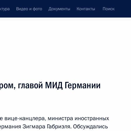
ктура
Видео и фото
Документы
Контакты
Поиск
Все темы
Подписаться на ленту
ером, главой МИД Германии
ть следующие материалы
ой газете «Хандельсблатт»
е вице-канцлера, министра иностранных
ермания Зигмара Габриэля. Обсуждались