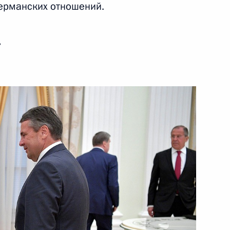
ерманских отношений.
ным канцлером Германии
ь
й МИД Германии Зигмаром
й германского политика