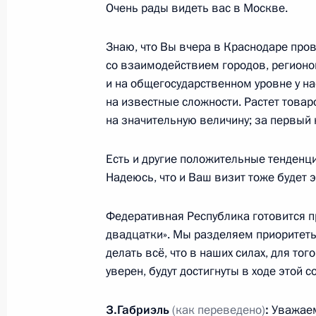
Очень рады видеть вас в Москве.
Знаю, что Вы вчера в Краснодаре про
Встреча с председателем правлени
со взаимодействием городов, регионов
Боком
и на общегосударственном уровне у н
22 марта 2017 года, 16:00
на известные сложности. Растет товар
на значительную величину; за первый 
Есть и другие положительные тенденци
Встреча с премьер-министром Бав
Надеюсь, что и Ваш визит тоже будет 
16 марта 2017 года, 18:00
Федеративная Республика готовится 
двадцатки». Мы разделяем приоритеты
Встреча с главой МИД Германии З
делать всё, что в наших силах, для то
уверен, будут достигнуты в ходе этой 
9 марта 2017 года, 18:45
З.Габриэль
(как переведено)
:
Уважаем