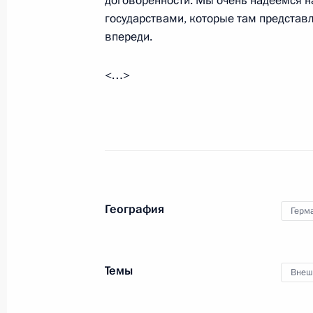
договорённости. Мы очень надеемся н
государствами, которые там представл
Соболезнования руководству Феде
впереди.
Германия в связи с трагедией, пр
ярмарке в Берлине
<…>
20 декабря 2016 года, 12:00
Телефонный разговор с Федераль
Ангелой Меркель
13 декабря 2016 года, 21:25
География
Герм
Телефонный разговор с Федераль
Темы
Внеш
Ангелой Меркель
14 ноября 2016 года, 21:10