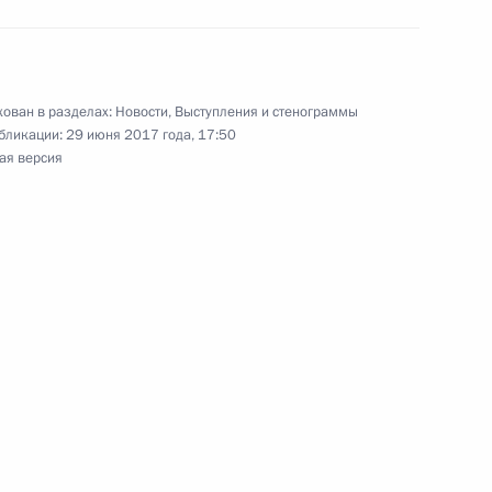
зита в Берлин
ован в разделах:
Новости
,
Выступления и стенограммы
бликации:
29 июня 2017 года, 17:50
ая версия
суа Олландом
ате»