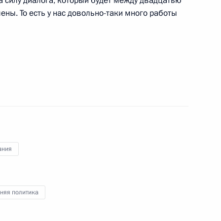
а силу диалога, который будет между двадцатью
ены. То есть у нас довольно-таки много работы
ративной Республики
оизошедшей на рождественской
ным канцлером Германии
ания
ным канцлером Германии
няя политика