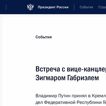
Президент России
События
Стру
Материалы по выбранной теме
События
Германия,
338 результатов
Встреча с вице-канцл
Показа
Зигмаром Габриэлем
Статья Владимира Путина в немецк
Владимир Путин принял в Кремл
6 июля 2017 года, 07:00
дел Федеративной Республики Г