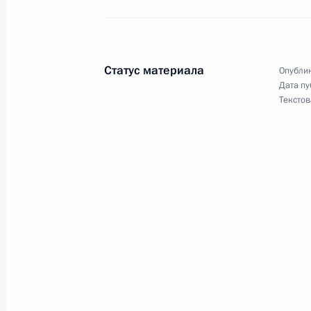
Заявление для прессы по итогам ви
Статус материала
Опублик
20 октября 2016 года, 02:20
Дата пу
Текстов
Беседа с Ангелой Меркель и Фран
20 октября 2016 года, 01:50
Переговоры в «нормандском форм
20 октября 2016 года, 00:20