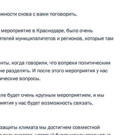
айнмайеру по случаю его
ожности снова с вами поговорить.
ом Федеративной Республики
 мероприятие в Краснодаре, было очень
телей муниципалитетов и регионов, которые там
ты, когда говорили, что вопреки политическим
ным канцлером Германии
не разделять. И после этого мероприятия у нас
ические вопросы.
еле будет очень крупным мероприятием, и мы
риятия у нас будет возможность связать,
еркель и Франсуа Олландом
м защиты климата мы достигнем совместной