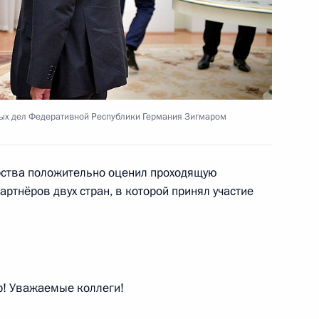
еркель, Франсуа Олландом
ных дел Федеративной Республики Германия Зигмаром
еркель и Франсуа Олландом
арства положительно оценил проходящую
ртнёров двух стран, в которой принял участие
лся с уполномоченным
переселенцев
ком
! Уважаемые коллеги!