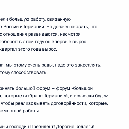
вели большую работу, связанную
я концерна BASF Куртом
 России и Германии. Но должен сказать, что
ас отношения развиваются, несмотря
ооборот: в этом году он впервые вырос
квартал этого года вырос.
и, мы этому очень рады, надо это закреплять.
арии Хорстом Зеехофером
этому способствовать.
принять большой форум – форум «большой
, которые выбраны Германией, и всячески будем
игмаром Габриэлем
го чтобы реализовывать договорённости, которые,
совместной работы.
ый господин Президент! Дорогие коллеги!