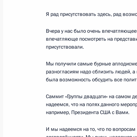
Поздравление Франку-Вальтеру Шт
Я рад присутствовать здесь, рад возм
избрания Федеральным президент
Германия
Вчера у нас было очень впечатляющее
12 февраля 2017 года, 17:00
впечатляюще посмотреть на представи
присутствовали.
Мы получили самые бурные аплодисмен
Телефонный разговор с Федераль
разногласиям надо сблизить людей, а 
Ангелой Меркель
была возможность обсудить все полит
7 февраля 2017 года, 13:50
Саммит «Группы двадцати» на самом д
надеемся, что на полях данного мероп
Телефонный разговор с Ангелой М
например, Президента США с Вами.
18 января 2017 года, 19:50
И мы надеемся на то, что по вопроса