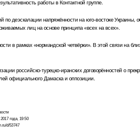
зультативность работы в Контактной группе.
й по деэскалации напряжённости на юго-востоке Украины, 
живаемых лиц на основе принципа «всех на всех».
сти в рамках «нормандской четвёрки». В этой связи на бл
зации российско-турецко-иранских договорённостей о прекр
елей официального Дамаска и оппозиции.
вости
 2017 года, 19:50
n.ru/d/53747