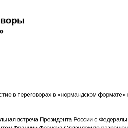
оворы
»
стие в переговорах в «нормандском формате»
дельная встреча Президента России с Федерал
нтом Франции Франсуа Олландом по разрешен