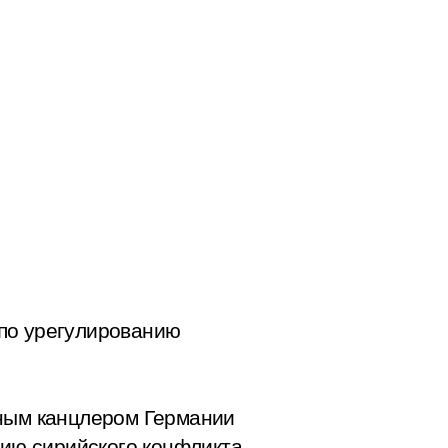
 по урегулированию
ьным канцлером Германии
ию сирийского конфликта.