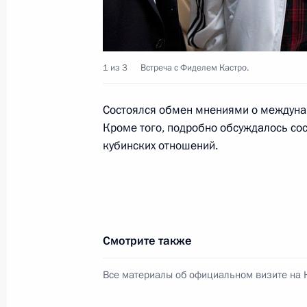
Начало беседы с Председателем Го
и Совета Министров Республики К
Бермудесом
1 из 3
Встреча с Фиделем Кастро.
2 ноября 2018 года, 14:00
Состоялся обмен мнениями о междунар
Кроме того, подробно обсуждалось сос
кубинских отношений.
Подписан закон о ратификации рос
о передаче для отбывания наказан
к лишению свободы
4 июня 2018 года, 17:10
Смотрите также
Соболезнования Председателю Гос
Все материалы об официальном визите на 
Канелю Бермудесу