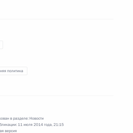
кретарём Центрального
 Кубы Раулем Кастро
 Совета и Совета Министров
няя политика
 Бермудесу с избранием
бы
ован в разделе:
Новости
бликации:
11 июля 2014 года, 21:15
ая версия