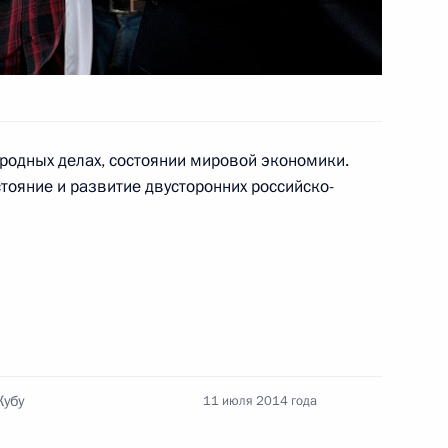
сударственного Совета
уба Мигелем Диас-Канелем
одных делах, состоянии мировой экономики.
тояние и развитие двусторонних российско-
сийско-кубинского договора
ия лиц, осуждённых
совета Кубы Мигелю Диас-
Кубу
11 июля 2014 года