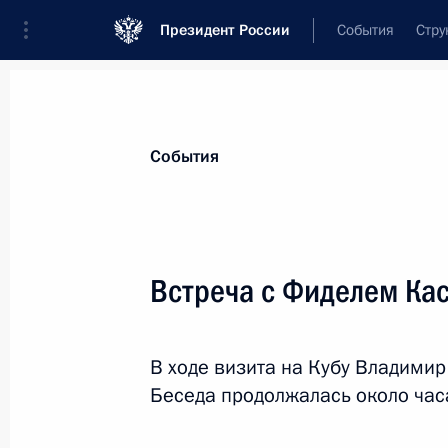
Президент России
События
Стру
Материалы по выбранной теме
События
Куба,
70 результатов
Встреча с Фиделем Ка
Показа
В ходе визита на Кубу Владимир
Переговоры с Президентом Кубы М
Беседа продолжалась около час
Бермудесом
29 октября 2019 года, 16:00