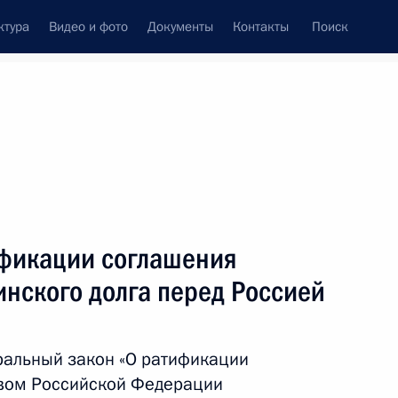
ктура
Видео и фото
Документы
Контакты
Поиск
Все темы
Подписаться на ленту
ификации соглашения
ть следующие материалы
инского долга перед Россией
игелем Диас-Канелем
ральный закон «О ратификации
вом Российской Федерации