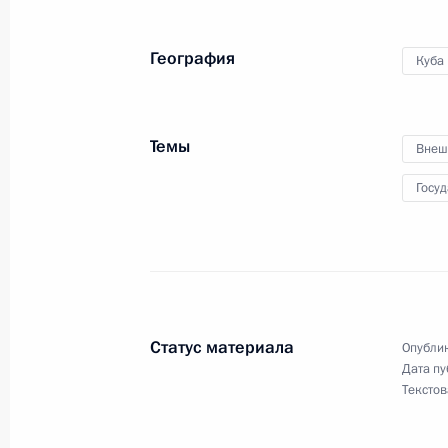
Телефонный разговор с Председате
и Совета Министров Кубы Раулем К
География
Куба
26 ноября 2016 года, 22:15
Темы
Внеш
Соболезнования в связи с кончино
Госу
26 ноября 2016 года, 12:30
Телефонный разговор с Фиделем К
13 августа 2016 года, 19:50
Статус материала
Опублик
Дата пу
Текстов
Поздравление Раулю Кастро с Днё