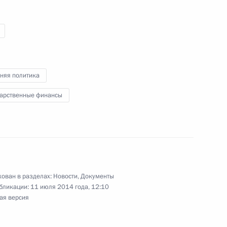
лем Государственного Совета
астро
няя политика
й Фиделя Кастро
дарственные финансы
астро
ован в разделах:
Новости
,
Документы
бликации:
11 июля 2014 года, 12:10
ая версия
м рождения