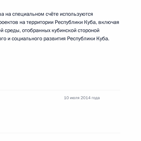
ва на специальном счёте используются
оектов на территории Республики Куба, включая
й среды, отобранных кубинской стороной
кретарём Центрального
го и социального развития Республики Куба.
 Кубы Раулем Кастро
 Совета и Совета Министров
 Бермудесу с избранием
10 июля 2014 года
бы