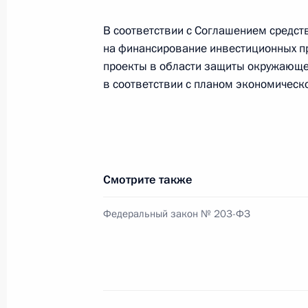
18 мая 2018 года, 22:45
В соответствии с Соглашением средст
на финансирование инвестиционных пр
проекты в области защиты окружающе
Телефонный разговор с Первым се
в соответствии с планом экономическо
комитета Коммунистической партии
и Председателем Государственного
Кубы Мигелем Диас-Канелем
20 апреля 2018 года, 20:30
Смотрите также
Поздравление Мигелю Диас-Канелю
Федеральный закон № 203-ФЗ
на пост Председателя Госсовета Ку
19 апреля 2018 года, 17:20