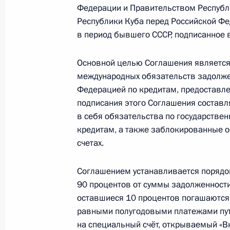
Федерации и Правительством Республ
Начало беседы с Председателем Го
Республики Куба перед Российской Ф
и Совета Министров Республики К
в период бывшего СССР, подписанное 
Бермудесом
Основной целью Соглашения является
2 ноября 2018 года, 14:00
международных обязательств задолже
Федерацией по кредитам, предоставл
подписания этого Соглашения состав
Подписан закон о ратификации рос
в себя обязательства по государств
о передаче для отбывания наказан
кредитам, а также заблокированные о
к лишению свободы
счетах.
4 июня 2018 года, 17:10
Соглашением устанавливается порядок
90 процентов от суммы задолженности
оставшиеся 10 процентов погашаются 
Соболезнования Председателю Гос
равными полугодовыми платежами пут
Канелю Бермудесу
на специальный счёт, открываемый «