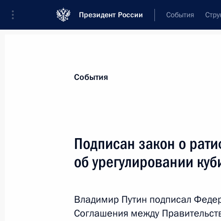
Президент России
События
Стру
Материалы по выбранной теме
События
Куба,
70 результатов
Подписан закон о рат
Показа
об урегулировании куб
Переговоры с Президентом Кубы М
Бермудесом
Владимир Путин подписал Феде
Соглашения между Правительст
29 октября 2019 года, 16:00