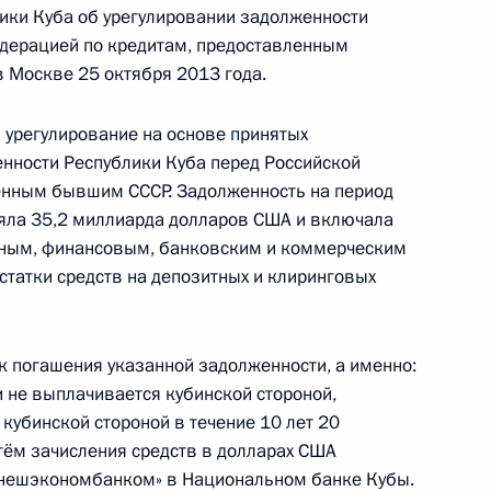
ики Куба об урегулировании задолженности
сударственного Совета
едерацией по кредитам, предоставленным
уба Мигелем Диас-Канелем
в Москве 25 октября 2013 года.
 урегулирование на основе принятых
нности Республики Куба перед Российской
енным бывшим СССР. Задолженность на период
ляла 35,2 миллиарда долларов США и включала
сийско-кубинского договора
енным, финансовым, банковским и коммерческим
ия лиц, осуждённых
статки средств на депозитных и клиринговых
 погашения указанной задолженности, а именно:
 не выплачивается кубинской стороной,
кубинской стороной в течение 10 лет 20
совета Кубы Мигелю Диас-
ём зачисления средств в долларах США
Внешэкономбанком» в Национальном банке Кубы.