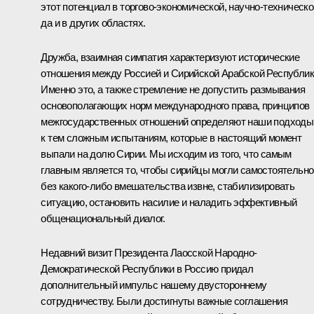
этот потенциал в торгово-экономической, научно-техническо
да и в других областях.
Дружба, взаимная симпатия характеризуют исторические
отношения между Россией и Сирийской Арабской Республик
Именно это, а также стремление не допустить размывания
основополагающих норм международного права, принципов
межгосударственных отношений определяют наши подходы
к тем сложным испытаниям, которые в настоящий момент
выпали на долю Сирии. Мы исходим из того, что самым
главным является то, чтобы сирийцы могли самостоятельно
без какого‑либо вмешательства извне, стабилизировать
ситуацию, остановить насилие и наладить эффективный
общенациональный диалог.
Недавний визит Президента Лаосской Народно-
Демократической Республики в Россию придал
дополнительный импульс нашему двустороннему
сотрудничеству. Были достигнуты важные соглашения