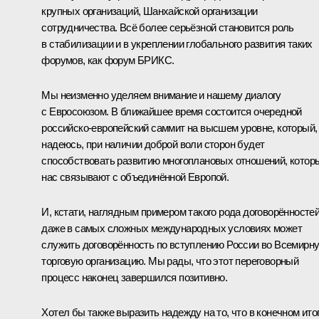
крупных организаций,
Шанхайской организации
сотрудничества
. Всё более серьёзной становится роль
в стабилизации и в укреплении глобального развития таких
форумов, как форум
БРИКС
.
Мы неизменно уделяем внимание и нашему диалогу
с Евросоюзом. В ближайшее время состоится очередной
российско-европейский саммит на высшем уровне, который,
надеюсь, при наличии доброй воли сторон будет
способствовать развитию многоплановых отношений, котор
нас связывают с объединённой Европой.
И, кстати, наглядным примером такого рода договорённосте
даже в самых сложных международных условиях может
служить договорённость по вступлению России во Всемирн
торговую организацию. Мы рады, что этот переговорный
процесс наконец завершился позитивно.
Хотел бы также выразить надежду на то, что в конечном итог