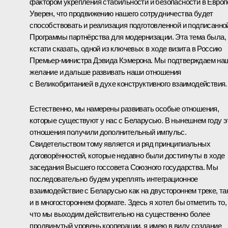
фактором укрепления стабильности и безопасности в Европ
Уверен, что продвижению нашего сотрудничества будет
способствовать и реализация подготовленной и подписанно
Программы партнёрства для модернизации. Эта тема была,
кстати сказать, одной из ключевых в ходе визита в Россию
Премьер-министра Дэвида Кэмерона. Мы подтверждаем на
желание и дальше развивать наши отношения
с Великобританией в духе конструктивного взаимодействия.
Естественно, мы намерены развивать особые отношения,
которые существуют у нас с Беларусью. В нынешнем году э
отношения получили дополнительный импульс.
Свидетельством тому является и ряд принципиальных
договорённостей, которые недавно были достигнуты в ходе
заседания Высшего госсовета Союзного государства. Мы
последовательно будем укреплять интеграционное
взаимодействие с Беларусью как на двустороннем треке, та
и в многостороннем формате. Здесь я хотел бы отметить то,
что мы выходим действительно на существенно более
продвинутый уровень кооперации, я имею в виду создание