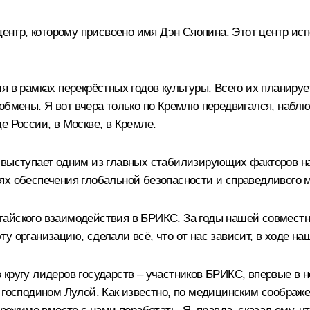
 центр, которому присвоено имя Дэн Сяопина. Этот центр и
 в рамках перекрёстных годов культуры. Всего их планируе
обмены. Я вот вчера только по Кремлю передвигался, наблю
е России, в Москве, в Кремле.
х выступает одним из главных стабилизирующих факторов н
ях обеспечения глобальной безопасности и справедливого 
айского взаимодействия в БРИКС. За годы нашей совместн
 организацию, сделали всё, что от нас зависит, в ходе наш
кругу лидеров государств – участников БРИКС, впервые в н
 господином Лулой. Как известно, по медицинским соображ