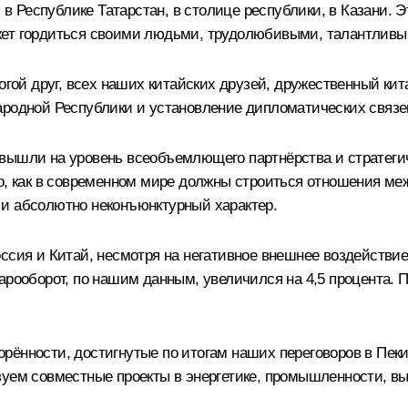
з в Республике Татарстан, в столице республики, в Казани.
жет гордиться своими людьми, трудолюбивыми, талантливы
орогой друг, всех наших китайских друзей, дружественный 
Народной Республики и установление дипломатических связ
 вышли на уровень всеобъемлющего партнёрства и стратеги
го, как в современном мире должны строиться отношения м
 и абсолютно неконъюнктурный характер.
ссия и Китай, несмотря на негативное внешнее воздействие
арооборот, по нашим данным, увеличился на 4,5 процента. П
рённости, достигнутые по итогам наших переговоров в Пек
уем совместные проекты в энергетике, промышленности, выс