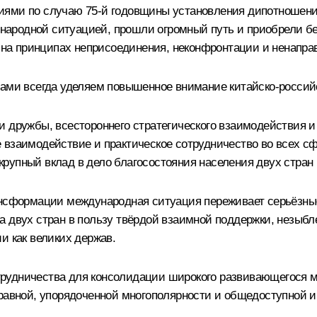
иями по случаю 75-й годовщины установления дипотношени
ародной ситуацией, прошли огромный путь и приобрели б
а принципах неприсоединения, неконфронтации и ненаправл
Вами всегда уделяем повышенное внимание китайско-россий
и дружбы, всестороннего стратегического взаимодействия и
е взаимодействие и практическое сотрудничество во всех
рупный вклад в дело благосостояния населения двух стран
ансформации международная ситуация переживает серьёзные
а двух стран в пользу твёрдой взаимной поддержки, незы
и как великих держав.
рудничества для консолидации широкого развивающегося 
вной, упорядоченной многополярности и общедоступной и