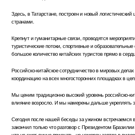
Здесь, в Татарстане, построен и новый логистический
странами.
Крепнут и гуманитарные связи, проводятся мероприятия
туристические потоки, спортивные и образовательные 
большое количество китайских туристов прямо в сердц
Российско-китайское сотрудничество в мировых дела
координацию на всех многосторонних площадках в цел
Мы ценим традиционно высокий уровень российско-кит
влияние возросло. И мы намерены дальше укреплять эту
Сегодня после нашей беседы за ужином встречаемся в 
закончил только что разговор с Президентом Бразилии