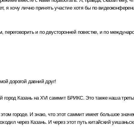
орежиме вместе с нами поработать. Я, правда, сказал ему, ч
: нет, я хочу лично принять участие хотя бы по видеоконфер
, переговорить и по двусторонней повестке, и по междунар
ой дорогой давний друг!
город Казань на XVI саммит БРИКС. Это также наша третья 
этом городе. И знаю, что этот саммит имеет большое значен
оходил через Казань. И через этот путь китайский уишаньс