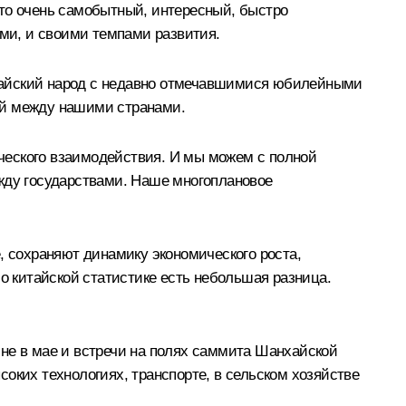
 Это очень самобытный, интересный, быстро
ми, и своими темпами развития.
китайский народ с недавно отмечавшимися юбилейными
ей между нашими странами.
ческого взаимодействия. И мы можем с полной
ежду государствами. Наше многоплановое
, сохраняют динамику экономического роста,
о китайской статистике есть небольшая разница.
ине в мае и встречи на полях саммита Шанхайской
оких технологиях, транспорте, в сельском хозяйстве