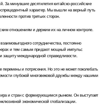
й. За минувшие десятилетия китайско-российские
еспрецедентный характер. Мы вышли на верный путь
енности против третьих сторон.
ским отношениям и держим их на личном контроле.
 взаимовыгодного сотрудничества, постоянно
 сферах и тем самым придают мощный импульс
 и защиту международной справедливости.
 перемены и потрясения. Но это не может поколебать
блемости глубокой многовековой дружбы между нашими
мира и стран с формирующимся рынком. Он выступает
нклюзивной экономической глобализации.