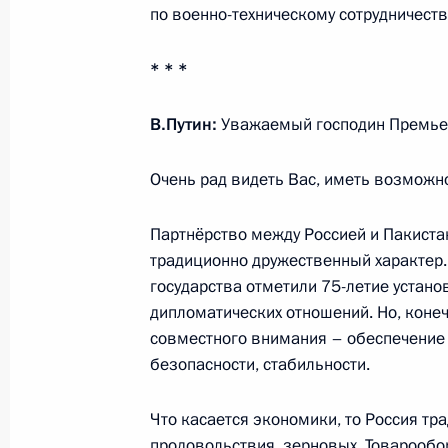
Интервью телеканалу «Россия»
по военно-техническому сотрудничест
17 октября 2023 года, 20:00
* * *
В.Путин:
Уважаемый господин Премье
Встреча с исполняющим обязаннос
Пакистана Анваром Какаром
Очень рад видеть Вас, иметь возможн
17 октября 2023 года, 18:35
Партнёрство между Россией и Пакиста
традиционно дружественный характер.
государства отметили 75-летие устано
Встреча с Президентом Лаоса Тхон
дипломатических отношений. Но, конеч
17 октября 2023 года, 17:35
совместного внимания – обеспечение
безопасности, стабильности.
Встреча с Президентом Монголии У
Что касается экономики, то Россия т
продовольствия, зерновых. Товарообо