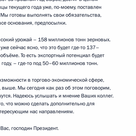
цы текущего года уже, по-моему, поставлен
. Мы готовы выполнять свои обязательства,
 все основания, предпосылки.
астников III Международного
ысокий урожай – 158 миллионов тонн зерновых.
уже сейчас ясно, что это будет где-то 137–
объёме. То есть экспортный потенциал будет
году, – где-то под 50–60 миллионов тонн.
анда Сеттхой Тхависином
озможности в торгово-экономической сфере,
, выше. Мы сегодня как раз об этом поговорим,
утся. Надеюсь услышать и мнение Ваших коллег.
, что можно сделать дополнительно для
нтересующим нас направлениям.
грии Виктором Орбаном
Вас, господин Президент.