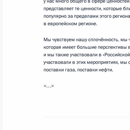
у нас много общего в сфере ценностей
представляет те ценности, которые бли
Беседа с членом политбюро ЦК Ком
популярно за пределами этого региона
20 сентября 2023 года, 15:20
в европейском регионе.
Мы чувствуем нашу сплочённость, мы 
Российско-китайская двусторонняя
которая имеет большие перспективы в
противодействия коррупции
и мы также участвовали в «Российской
участвовали в этих мероприятиях, мы 
13 сентября 2023 года, 18:00
поставки газа, поставки нефти.
<…>
Встреча с заместителем Премьера 
12 сентября 2023 года, 06:40
Поздравление Председателю КНР С