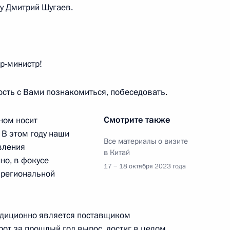
ву Дмитрий Шугаев.
р-министр!
ти Премьер-министра
ость с Вами познакомиться, побеседовать.
Смотрите также
ном носит
 В этом году наши
Все материалы о визите
вления
глуном Сисулитом
в Китай
но, в фокусе
17 − 18 октября 2023 года
 региональной
хнагийн Хурэлсухом
радиционно является поставщиком
рот за прошлый год вырос, достиг в целом