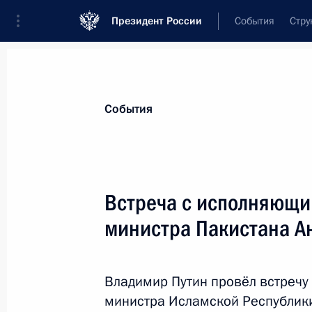
Президент России
События
Стру
Материалы по выбранной теме
События
Китай,
476 результатов
Встреча с исполняющи
Показа
министра Пакистана А
Российско-китайские переговоры
Владимир Путин провёл встречу
18 октября 2023 года, 09:55
министра Исламской Республики