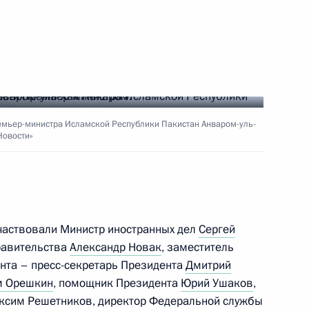
один путь»
ум «Один пояс, один путь»
емьер-министра Исламской Республики Пакистан Анваром-уль-
Новости»
том Казахстана
участвовали Министр иностранных дел
Сергей
равительства
Александр Новак
, заместитель
нта – пресс-секретарь Президента
Дмитрий
м Орешкин
, помощник Президента
Юрий Ушаков
,
ксим Решетников, директор Федеральной службы