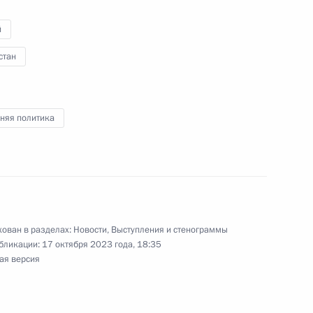
й
стан
глашения между
сотрудничестве в сфере
и в Китай
няя политика
о экономического форума
ован в разделах:
Новости
,
Выступления и стенограммы
бликации:
17 октября 2023 года, 18:35
ая версия