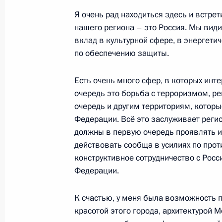
Я очень рад находиться здесь и встре
Встреча с Президентом Вьетнама В
нашего региона – это Россия. Мы види
вклад в культурной сфере, в энергети
17 октября 2023 года, 10:30
по обеспечению защиты.
Есть очень много сфер, в которых инт
17–18 октября Владимир Путин по
очередь это борьба с терроризмом, р
Республику для участия в мероприят
очередь и другим территориям, котор
Международного форума «Один пояс
Федерации. Всё это заслуживает реги
должны в первую очередь проявлять и
16 октября 2023 года, 17:00
действовать сообща в усилиях по прот
конструктивное сотрудничество с Рос
Федерации.
Интервью Медиакорпорации Китая
16 октября 2023 года, 07:00
К счастью, у меня была возможность п
красотой этого города, архитектурой 