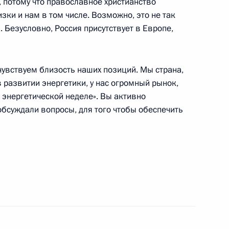
, потому что православное христианство
зки и нам в том числе. Возможно, это не так
партии Китая Ван И
. Безусловно, Россия присутствует в Европе,
чувствуем близость наших позиций. Мы страна,
 встреча по вопросам
 развитии энергетики, у нас огромный рынок,
 энергетической неделе». Вы активно
обсуждали вопросы, для того чтобы обеспечить
Госсовета КНР Чжан Гоцином
и Цзиньпину с юбилеем