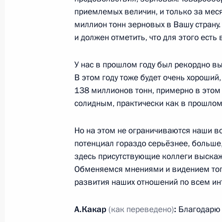
17 октября 2023 года, 16:30
приемлемых величин, и только за меся
миллион тонн зерновых в Вашу страну
и должен отметить, что для этого есть
Церемония официальной встречи уч
форума «Один пояс, один путь»
У нас в прошлом году был рекордно в
В этом году тоже будет очень хороший, 
17 октября 2023 года, 14:05
138 миллионов тонн, примерно в этом 
солидным, практически как в прошлом 
Встреча с Премьер-министром Таил
Но на этом не ограничиваются наши в
17 октября 2023 года, 13:30
потенциал гораздо серьёзнее, больше
здесь присутствующие коллеги выскаж
Обменяемся мнениями и видением того
развития наших отношений по всем и
Встреча с Премьер-министром Вен
17 октября 2023 года, 12:10
А.Какар
(как переведено)
:
Благодарю 