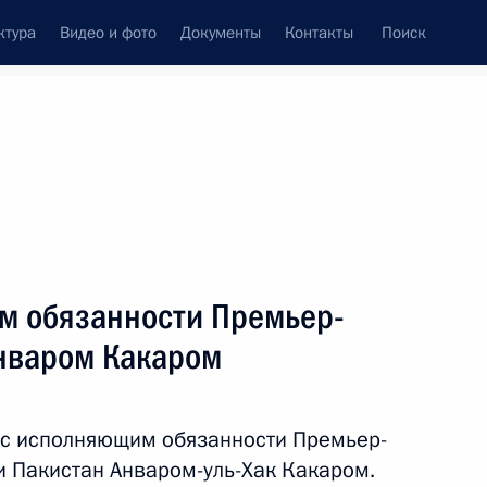
ктура
Видео и фото
Документы
Контакты
Поиск
Все темы
Подписаться на ленту
м обязанности Премьер-
ть следующие материалы
нваром Какаром
 с исполняющим обязанности Премьер-
 Пакистан Анваром-уль-Хак Какаром.