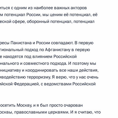
титься с одним из наиболее важных акторов
о Ван Тхыонгом
м потенциал России, мы ценим её потенциал, её
ческой сфере, оборонный потенциал, потенциал
ересы Пакистана и России совпадают. В первую
сетит Китайскую Народную
егиональный подход по Афганистану в первую
иях третьего
ые находятся под влиянием Российской
, один путь»
онального и совместного подхода. И поэтому мы
нициативу и координировать все наши действия,
иводействию терроризму. Я верю, что у нас очень
сийской Федерацией, с ведомствами Российской
осетить Москву, и я был просто очарован
Москвы, православными церквями. И я считаю, что