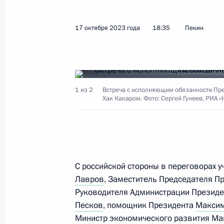
Международный форум «Один пояс, 
17 октября 2023 года
18:35
Пекин
18 октября 2023 года, 06:35
Визит в Китай. Международный фор
1 из 2
Встреча с исполняющим обязанности Пр
Хак Какаром. Фото: Сергей Гунеев, РИА «
17 − 18 октября 2023 года
Неформальная встреча с Президен
и Президентом Узбекистана
С российской стороны в переговорах 
Лавров
, Заместитель Председателя П
17 октября 2023 года, 20:30
Руководителя Администрации Президе
Песков
, помощник Президента
Макси
Министр экономического развития Ма