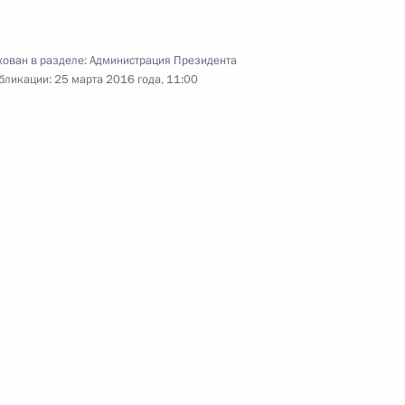
ован в разделе:
Администрация Президента
Р Ли Кэцяном
бликации:
25 марта 2016 года, 11:00
итета Всекитайского собрания
цзяном