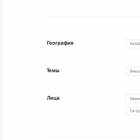
Заявления для прессы по итогам р
переговоров
25 июня 2016 года, 15:20
География
Кита
Начало российско-китайских пере
Темы
Внеш
составе
25 июня 2016 года, 13:20
Лица
Иван
Си Ц
Начало встречи с Председателем К
Республики Си Цзиньпином
25 июня 2016 года, 11:50