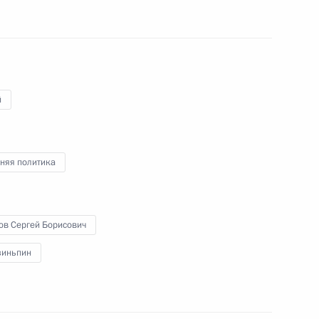
оссийско-китайских
й
говоров в расширенном
няя политика
ов Сергей Борисович
зиньпин
итайской Народной