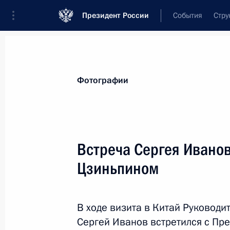
Президент России
События
Стру
Материалы по выбранной теме
Фотографии
Китай,
476 результатов
Встреча Сергея Иванов
Показа
Цзиньпином
Владимир Путин прибыл в Китай
В ходе визита в Китай Руковод
3 сентября 2016 года, 17:45
Сергей Иванов встретился с Пр