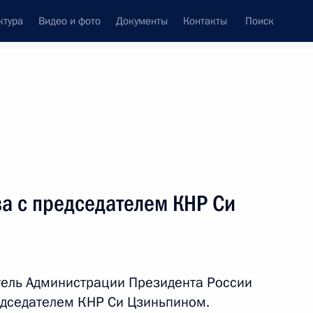
ктура
Видео и фото
Документы
Контакты
Поиск
Все темы
Подписаться на ленту
а с председателем КНР Си
ть следующие материалы
итель Администрации Президента России
едседателем КНР Си Цзиньпином.