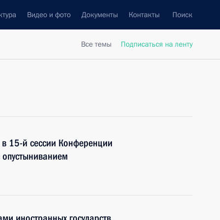
ктура
Видео и фото
Документы
Контакты
Поиск
Все темы
Подписаться на ленту
е в 15-й сессии Конференции
с опустыниванием
ами иностранных государств