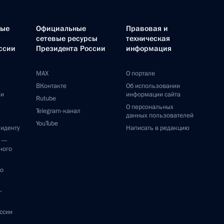
ные
Официальные
Правовая и
сетевые ресурсы
техническая
ссии
Президента России
информация
MAX
О портале
ВКонтакте
Об использовании
ии
информации сайта
Rutube
О персональных
Telegram-канал
данных пользователей
YouTube
зиденту
Написать в редакцию
и —
ного
по
—
ссии