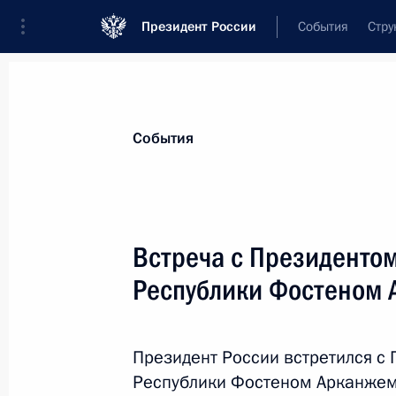
Президент России
События
Стру
Материалы по выбранной теме
События
Центральноафриканская Республи
Встреча с Президенто
Российско-центральноафриканские
Республики Фостеном 
5 марта 2026 года, 14:25
Президент России встретился с
5 марта состоятся переговоры Вла
Республики Фостеном Арканжем
ЦАР Фостеном Арканжем Туадерой