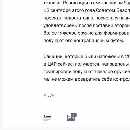
техники. Резолюция о смягчении эмбар
Контакты
Обратиться к Пре
12 сентября этого года Советом Безо
Поиск
Президент Росси
проекта, недостаточна, поскольку наш
гражданам школь
возраста
Для СМИ
удовлетворены после поставки второй
Виртуальный тур 
более тяжёлое оружие для формирова
Кремлю
Подписаться
получают его контрабандным путём.
Владимир Путин 
Справочник
личный сайт
Дикая природа Ро
Санкции, которые были наложены в 20
Версия для людей
в ЦАР, сейчас, получается, направлены
с ограниченными
возможностями
группировки получают тяжёлое оружие
мы не можем возвратить себе контрол
English
<…>
Администрация
Президента России
2026 год
5