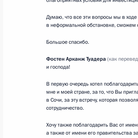
благоприятных условий для инвестиций
23 мая 2018 года, 20:45
Думаю, что все эти вопросы мы в ходе 
в неформальной обстановке, сможем с
Подписан Федеральный закон «О 
между Российской Федерацией и Е
Большое спасибо.
об участии Российской Федерации 
Европейского союза в Республике 
Фостен Арканж Туадера
(как перевед
и Центральноафриканской Республ
и господа!
2 декабря 2009 года, 10:45
В первую очередь хотел поблагодарить
мне и моей стране, за то, что Вы при
в Сочи, за эту встречу, которая позво
Дмитрий Медведев направил Воор
сотрудничество.
Федерации для участия в операции
1 сентября 2008 года, 18:40
Хочу также поблагодарить Вас от име
а также от имени его правительства з