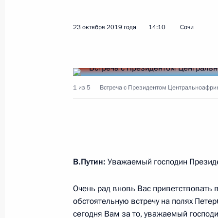
4 марта 2026 года, 12:30
23 октября 2019 года
14:10
Сочи
Телефонный разговор с Президент
Туадерой
1 из 5
Встреча с Президентом Центральноафри
28 января 2026 года, 11:55
Переговоры с Президентом ЦАР Фо
16 января 2025 года, 15:30
В.Путин:
Уважаемый господин Президе
Очень рад вновь Вас приветствовать 
16 января состоятся переговоры В
обстоятельную встречу на полях Пете
с Президентом ЦАР Фостеном Арка
сегодня Вам за то, уважаемый господи