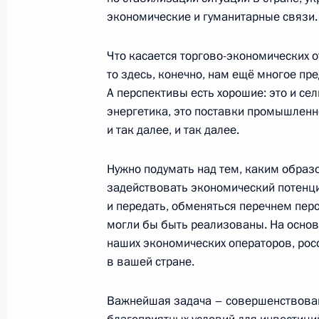
экономические и гуманитарные связи.
Что касается торгово-экономических 
Телефонный разговор с Президен
то здесь, конечно, нам ещё многое пре
Республики Фостеном Арканжем Ту
А перспективы есть хорошие: это и сел
29 ноября 2021 года, 16:15
энергетика, это поставки промышленн
и так далее, и так далее.
Нужно подумать над тем, каким образ
Встреча с Президентом Центральн
задействовать экономический потенц
Фостеном Арканжем Туадерой
и передать, обменяться перечнем пер
23 октября 2019 года, 14:10
могли бы быть реализованы. На основ
наших экономических операторов, рос
в вашей стране.
Встреча с Президентом Центральн
Важнейшая задача – совершенствован
Фостеном Арканжем Туадерой