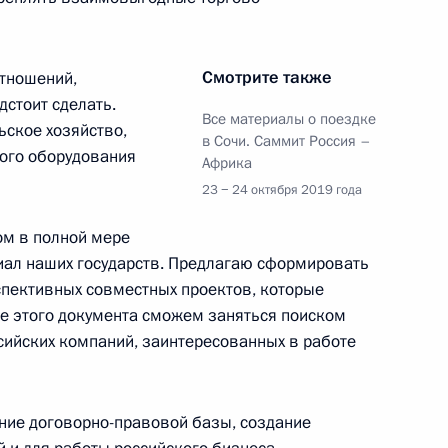
Смотрите также
отношений,
том Центральноафриканской
дстоит сделать.
адерой
Все материалы о поездке
ьское хозяйство,
в Сочи. Саммит Россия –
ого оборудования
Африка
23 − 24 октября 2019 года
ом в полной мере
оафриканской Республики
иал наших государств. Предлагаю сформировать
спективных совместных проектов, которые
е этого документа сможем заняться поиском
сийских компаний, заинтересованных в работе
оафриканской Республики
ие договорно-правовой базы, создание