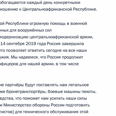
е обогащаются каждый день конкретными
отношению к Центральноафриканской Республике.
ой Республике огромную помощь в военной
енно-Морского Флота
енных для вооружённых сил
 модернизацию центральноафриканской армии,
 14 сентября 2019 года Россия завершила
это позволяет ответить сегодня на все наши
ужия. Мы надеемся, что Россия продолжит
офицеров для нашей армии, в том числе
ные
Официальные
Правовая и
сетевые ресурсы
техническая
ссии
Президента России
информация
ие партнёры будут поставлять нам летальное
кже бронетранспортёры, боевые машины пехоты,
MAX
О портале
едства, что поможет нам усилить наши силы
ВКонтакте
Об использовании
ии
информации сайта
и Министерство обороны России подготовить
Rutube
О персональных
листов] для технического обслуживания этой
Telegram-канал
данных пользователей