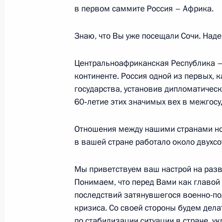
в первом саммите Россия – Африка.
15 января 2025 года, 12:00
Знаю, что Вы уже посещали Сочи. Наде
Телефонный разговор с Президен
Центральноафриканская Республика –
Республики Фостеном Арканжем Ту
континенте. Россия одной из первых,
20 ноября 2024 года, 12:30
государства, установив дипломатичес
60‑летие этих значимых вех в межгосу
Встреча с Президентом ЦАР Фостен
Отношения между нашими странами но
в вашей стране работало около двухсо
28 июля 2023 года, 20:45
Мы приветствуем ваш настрой на разви
Понимаем, что перед Вами как главой
Телефонный разговор с Президен
последствий затянувшегося военно-по
Республики Фостеном Арканжем Ту
кризиса. Со своей стороны будем дела
по стабилизации ситуации в стране, 
11 ноября 2022 года, 13:25