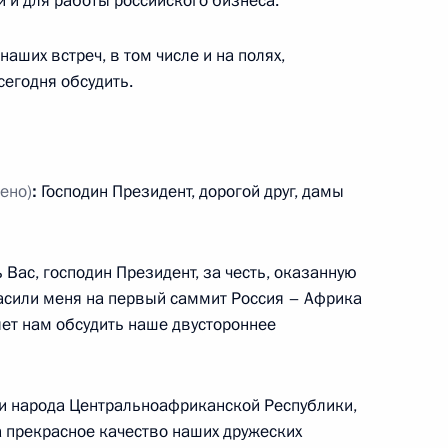
 и для работы российского бизнеса.
наших встреч, в том числе и на полях,
егодня обсудить.
ратификации Соглашения
вропейским союзом
в военной операции
Чад
ено)
:
Господин Президент, дорогой друг, дамы
ике (ЕУФОР Чад/ЦАР)»
 Вас, господин Президент, за честь, оказанную
гласили меня на первый саммит Россия – Африка
ляет нам обсудить наше двустороннее
ужённые Силы Российской
 Европейского союза
ни народа Центральноафриканской Республики,
а прекрасное качество наших дружеских