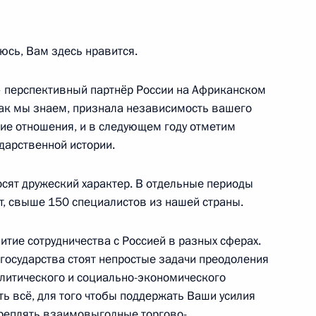
юсь, Вам здесь нравится.
том Центральноафриканской
 перспективный партнёр России на Африканском
адерой
 как мы знаем, признала независимость вашего
кие отношения, и в следующем году отметим
дарственной истории.
ом Туадерой
сят дружеский характер. В отдельные периоды
т, свыше 150 специалистов из нашей страны.
тие сотрудничества с Россией в разных сферах.
 государства стоят непростые задачи преодоления
том Центральноафриканской
литического и социально-экономического
адерой
ть всё, для того чтобы поддержать Ваши усилия
укреплять взаимовыгодные торгово-