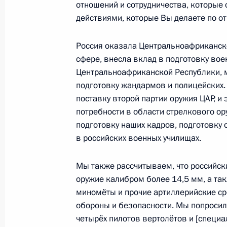
отношений и сотрудничества, которы
действиями, которые Вы делаете по 
Россия оказала Центральноафриканск
Встреча с военнослужащими Во
сфере, внесла вклад в подготовку во
26 июля 2026 года
Центральноафриканской Республики,
подготовку жандармов и полицейских.
поставку второй партии оружия ЦАР, и 
потребности в области стрелкового ор
подготовку наших кадров, подготовку 
Разделы сайта
Информацион
в российских военных училищах.
Президента
ресурсы
России
Президента Ро
Мы также рассчитываем, что российск
оружие калибром более 14,5 мм, а та
События
Президент России
миномёты и прочие артиллерийские ср
Текущий ресурс
Структура
Конституция Росс
обороны и безопасности. Мы попросил
Видео и фото
Государственная
четырёх пилотов вертолётов и [специа
Документы
символика