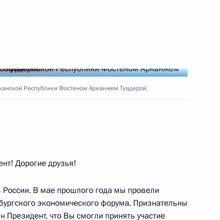
ом ЦАР Фостеном Арканжем
канской Республики Фостеном Арканжем Туадерой.
стеном Арканжем Туадерой
нт! Дорогие друзья!
в России. В мае прошлого года мы провели
ладимира Путина
рбургского экономического форума. Признательны
нжем Туадерой
н Президент, что Вы смогли принять участие