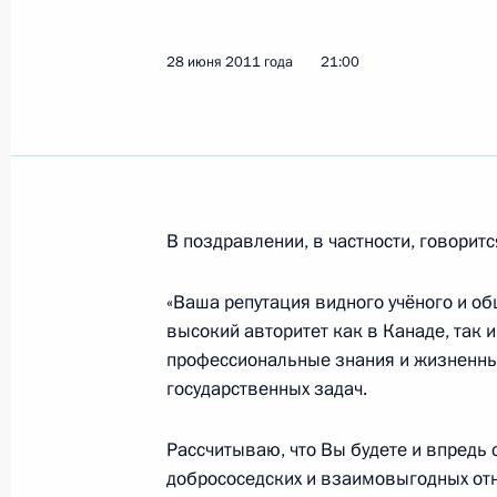
30 апреля 2015 года, 15:15
28 июня 2011 года
21:00
Вручение верительных грамот През
16 января 2014 года, 14:00
В поздравлении, в частности, говоритс
Встреча с Премьер-министром Кан
«Ваша репутация видного учёного и о
8 сентября 2012 года, 05:45
высокий авторитет как в Канаде, так 
профессиональные знания и жизненны
государственных задач.
Поздравления с Днём Канады Прем
Харперу и Генерал-губернатору Дэ
Рассчитываю, что Вы будете и впредь
добрососедских и взаимовыгодных отн
1 июля 2012 года, 19:00