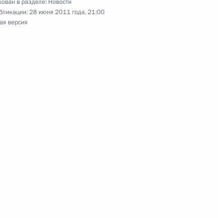
ован в разделе:
Новости
бликации:
28 июня 2011 года, 21:00
ая версия
грамот послами иностранных
ьер-министру Стивену
нады Микаель Жан
льств «Группы восьми»