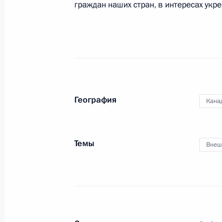
граждан наших стран, в интересах укр
Телефонный разговор с Премьер-
Харпером
10 мая 2012 года, 21:55
География
Кана
Поздравление Премьер-министру и
с национальным праздником
Темы
Внеш
1 июля 2011 года, 14:45
Поздравление Генерал-губернатору
28 июня 2011 года, 21:00