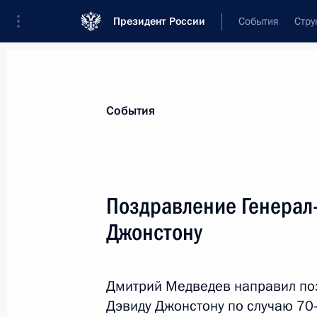
Президент России
События
Стру
Материалы по выбранной теме
События
Канада,
17 результатов
Поздравление Генерал
Руслан Эдельгериев принял участи
Сторон Конвенции ООН о биологи
Джонстону
19 декабря 2022 года, 17:30
Дмитрий Медведев направил по
Дэвиду Джонстону по случаю 70-
Встреча с Жаном Кретьеном