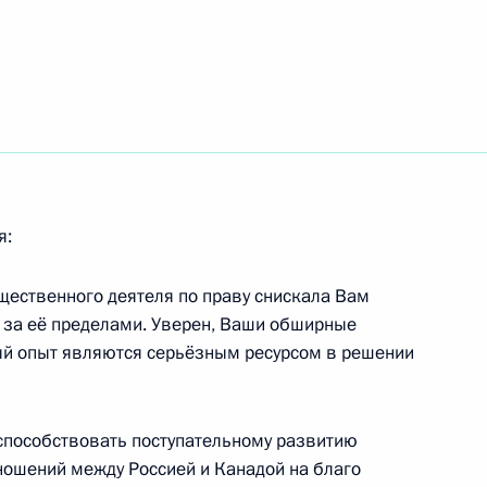
иденту России
я:
ады Стивеном Харпером
бщественного деятеля по праву снискала Вам
и за её пределами. Уверен, Ваши обширные
й опыт являются серьёзным ресурсом в решении
ьер-министру Стивену
виду Джонстону
 способствовать поступательному развитию
ошений между Россией и Канадой на благо