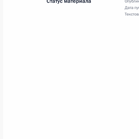
Статус материала
Опублик
Дата пу
Текстов
Церемония вручения верительных 
государств
18 октября 2010 года, 13:30
Поздравления с Днём Канады Прем
Харперу и Генерал-губернатору Ка
1 июля 2010 года, 18:20
Встреча глав государств и правите
25 − 26 июня 2010 года