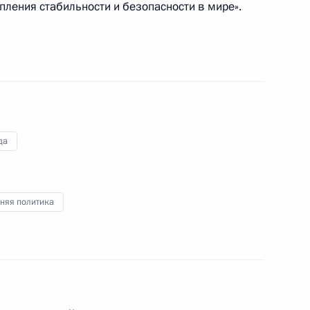
епления стабильности и безопасности в мире».
министром Канады Стивеном
да
 Генерал-губернатору Канады
няя политика
 Канады Дэвиду Джонстону