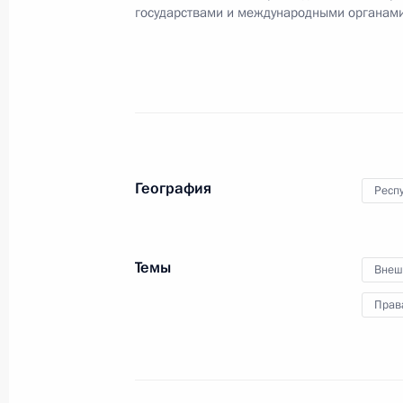
Лукашенко
государствами и международными органам
12 апреля 2026 года, 13:05
Поздравление с Днём единения нар
2 апреля 2026 года, 07:00
География
Респ
Приветствие участникам торжестве
единения народов России и Белару
Темы
Внеш
2 апреля 2026 года, 07:00
Прав
Ратифицировано российско-белору
о взаимном исполнении судебных 