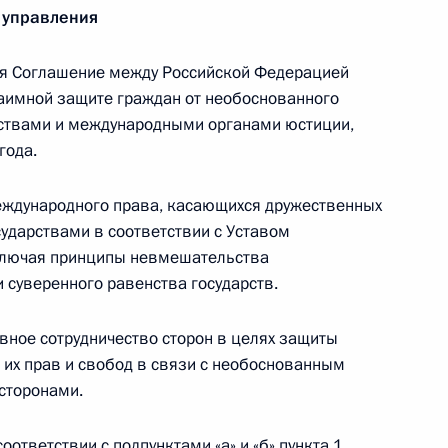
ом Белоруссии Александром
 управления
я Соглашение между Российской Федерацией
заимной защите граждан от необоснованного
ствами и международными органами юстиции,
года.
и Александром Лукашенко
еждународного права, касающихся дружественных
сударствами в соответствии с Уставом
ключая принципы невмешательства
и суверенного равенства государств.
вное сотрудничество сторон в целях защиты
 их прав и свобод в связи с необоснованным
сторонами.
и Александром Лукашенко
ответствии с подпунктами «а» и «б» пункта 1