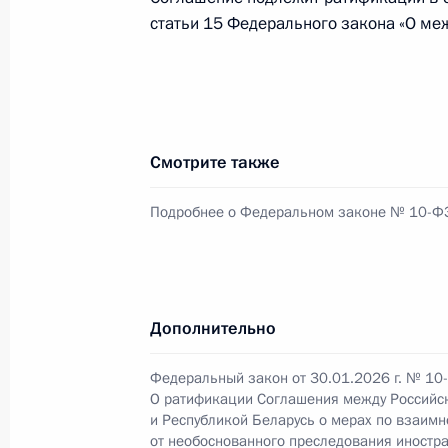
статьи 15 Федерального закона «О ме
Список глав иностранных делегаци
на празднование Дня Победы
8 мая 2026 года, 17:45
Смотрите также
Подробнее о Федеральном законе № 10-Ф
Поздравления лидерам и граждана
по случаю 81-й годовщины Победы
войне
Дополнительно
8 мая 2026 года, 12:00
Федеральный закон от 30.01.2026 г. № 10
О ратификации Соглашения между Российс
и Республикой Беларусь о мерах по взаим
Телефонный разговор с Президент
от необоснованного преследования иностр