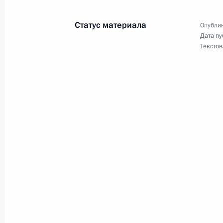
23 марта 2026 года, 16:45
Статус материала
Опублик
Дата пу
Текстов
Телефонный разговор с Президент
Лукашенко
21 марта 2026 года, 20:30
26 февраля в Москве состоится за
Государственного Совета Союзного
24 февраля 2026 года, 15:00
Телефонный разговор с Президент
Лукашенко