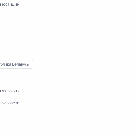
и юстиции
одов России и Белоруссии
ублика Беларусь
нных собраний по случаю Дня
си
няя политика
а человека
сское соглашение
решений