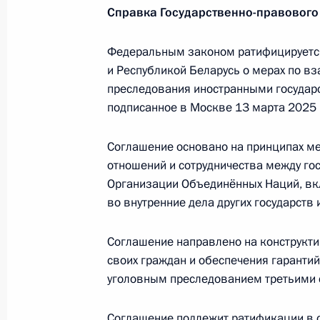
Телефонный разговор с Президент
Справка Государственно-правового
Лукашенко
2 июня 2026 года, 18:45
Федеральным законом ратифицируетс
и Республикой Беларусь о мерах по в
преследования иностранными государ
подписанное в Москве 13 марта 2025 
Встреча с Президентом Белорусси
29 мая 2026 года, 16:30
Соглашение основано на принципах м
отношений и сотрудничества между го
Организации Объединённых Наций, в
во внутренние дела других государств 
Учения ядерных сил
21 мая 2026 года, 16:20
Соглашение направлено на конструкти
своих граждан и обеспечения гарантий
уголовным преследованием третьими 
Встреча с Президентом Белорусси
Соглашение подлежит ратификации в со
8 мая 2026 года, 21:15