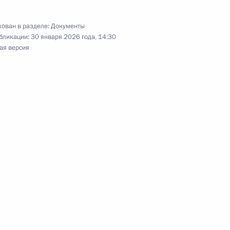
ован в разделе:
Документы
бликации:
30 января 2026 года, 14:30
ая версия
ом Белоруссии Александром
седание Высшего
 государства
ом Белоруссии Александром