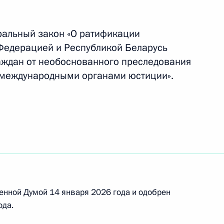
руссией о сотрудничестве
ральный закон «О ратификации
Федерацией и Республикой Беларусь
аждан от необоснованного преследования
 международными органами юстиции».
и Александром Лукашенко
ма регионов России
енной Думой 14 января 2026 года и одобрен
ода.