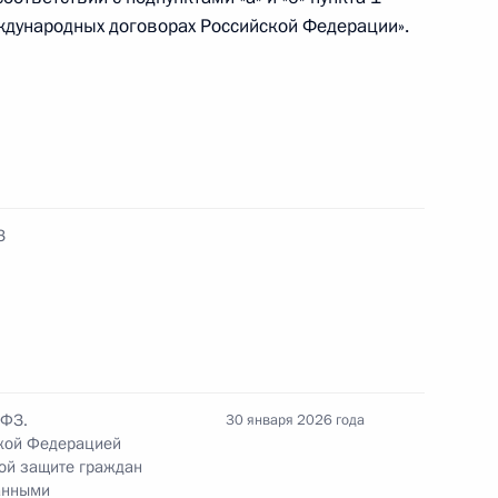
ждународных договорах Российской Федерации».
й, прибывающих в Москву
З
м иностранных государств
 в Великой Отечественной
-ФЗ.
30 января 2026 года
кой Федерацией
ной защите граждан
ом Белоруссии Александром
анными