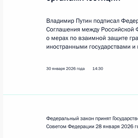
Ратифицировано соглашение с Бело
в сфере драгметаллов
Владимир Путин подписал Феде
26 июля 2026 года, 15:20
Соглашения между Российской 
о мерах по взаимной защите гр
иностранными государствами и
Встреча с Президентом Белорусси
26 июня 2026 года, 19:00
30 января 2026 года
14:30
Обращение к участникам XIII Фору
и Белоруссии
26 июня 2026 года, 13:00
Федеральный закон принят Государств
Советом Федерации 28 января 2026 г