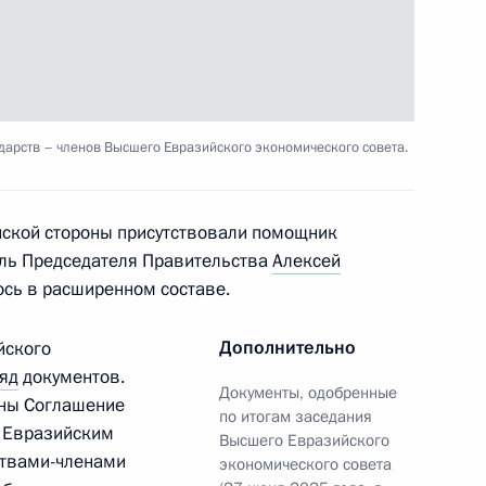
и Александром Лукашенко
дарств – членов Высшего Евразийского экономического совета.
 Учение «Запад-2025»
ийской стороны присутствовали помощник
ль Председателя Правительства
Алексей
ось в расширенном составе.
и Александром Лукашенко
Дополнительно
йского
яд
документов.
Документы, одобренные
аны Соглашение
по итогам заседания
 Евразийским
Высшего Евразийского
ом Белоруссии Александром
ствами-членами
экономического совета