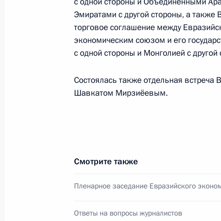
с одной стороны и Объединёнными Ар
Эмиратами с другой стороны, а также
17 августа 2025 года, 15:50
торговое соглашение между Евразийс
экономическим союзом и его государ
с одной стороны и Монголией с другой 
Телефонный разговор с Президент
Лукашенко
Состоялась также отдельная встреча 
8 августа 2025 года, 16:35
Шавкатом Мирзиёевым.
Посещение Валаама
1 августа 2025 года, 15:00
Смотрите также
Пленарное заседание Евразийского эконо
Граждане России и Белоруссии над
и быть избранными в органы мест
Ответы на вопросы журналистов