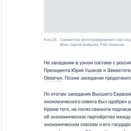
Встреча с Президентом Белорусси
26 сентября 2025 года, 17:30
6 из 24
Совместное фотографирование глав госу
Фото: Сергей Бобылёв, РИА «Новости»
Поездка в Нижегородскую область.
16 сентября 2025 года
На заседании в узком составе с росс
Президента
Юрий Ушаков
и Заместите
Оверчук
. Позже заседание продолжил
Встреча с Президентом Белорусси
По итогам заседания Высшего Еврази
2 сентября 2025 года, 18:45
экономического совета был одобрен
р
Кроме того, на полях саммита подпис
об экономическом партнёрстве между
Телефонный разговор с Президент
экономическим союзом и его государ
Лукашенко