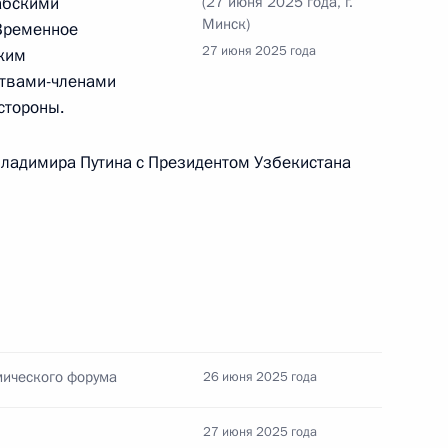
абскими
(27 июня 2025 года, г.
Минск)
 Временное
27 июня 2025 года
ким
ствами-членами
стороны.
ом Белоруссии Александром
Владимира Путина с Президентом Узбекистана
мического форума
26 июня 2025 года
елены правом избирать
ного самоуправления
27 июня 2025 года