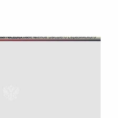
и Александром Лукашенко
и Александром Лукашенко
ом Белоруссии Александром