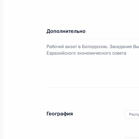
на территории Союзного государст
23 июля 2025 года, 13:55
Дополнительно
Рабочий визит в Белоруссию. Засе
Рабочий визит в Белоруссию. Заседание В
экономического совета
Евразийского экономического совета
27 июня 2025 года
Ответы на вопросы журналистов
27 июня 2025 года, 17:45
География
Респ
Заседание Высшего Евразийского 
27 июня 2025 года, 14:30