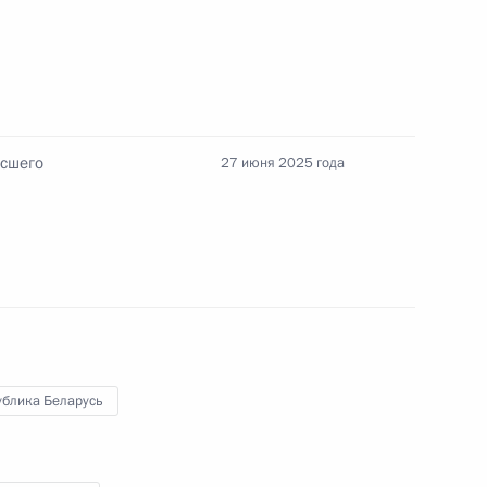
ва
дание Высшего Евразийского
ысшего
27 июня 2025 года
ублика Беларусь
экономического совета