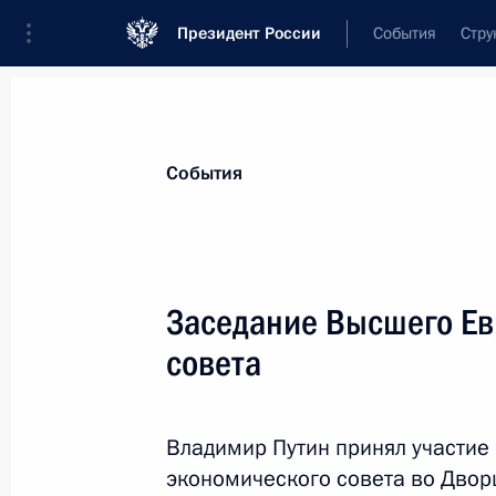
Президент России
События
Стру
Материалы по выбранной теме
События
Республика Беларусь,
569 результа
Заседание Высшего Ев
Показа
совета
Телефонный разговор с Президент
Лукашенко
Владимир Путин принял участие
экономического совета во Двор
31 декабря 2025 года, 19:30