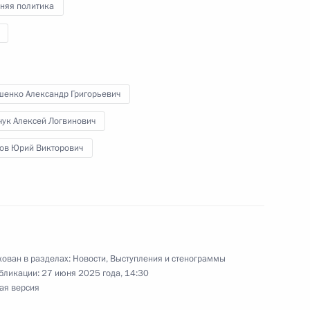
няя политика
арного заседания XII
ссии
шенко Александр Григорьевич
чук Алексей Логвинович
ов Юрий Викторович
о экономического форума
ован в разделах:
Новости
,
Выступления и стенограммы
бликации:
27 июня 2025 года, 14:30
ая версия