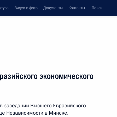
ктура
Видео и фото
Документы
Контакты
Поиск
Все темы
Подписаться на ленту
тов
разийского экономического
ть следующие материалы
ом Белоруссии Александром
 в заседании Высшего Евразийского
це Независимости в Минске.