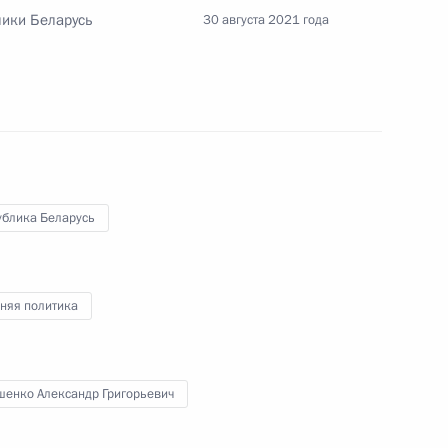
лики Беларусь
30 августа 2021 года
ийско-белорусских
ублика Беларусь
няя политика
ом Белоруссии Александром
шенко Александр Григорьевич