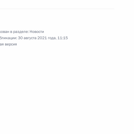
ом Белоруссии Александром
ован в разделе:
Новости
бликации:
30 августа 2021 года, 11:15
ая версия
и Александром Лукашенко
сии Александру Лукашенко