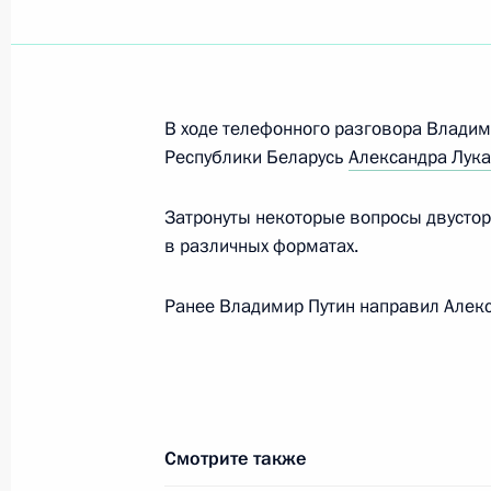
3 ноября 2021 года, 15:00
Совещание с постоянными членами
В ходе телефонного разговора Владим
Республики Беларусь
Александра Лук
24 сентября 2021 года, 14:30
Затронуты некоторые вопросы двустор
в различных форматах.
Телефонный разговор с Президент
Лукашенко
Ранее Владимир Путин направил Алек
14 сентября 2021 года, 13:10
Военные учения «Запад-2021»
Смотрите также
13 сентября 2021 года, 16:40