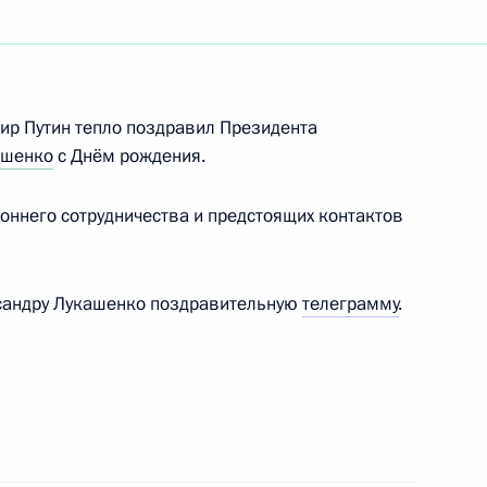
 Совета Безопасности
ир Путин тепло поздравил Президента
ашенко
с Днём рождения.
оннего сотрудничества и предстоящих контактов
ом Белоруссии Александром
сандру Лукашенко поздравительную
телеграмму
.