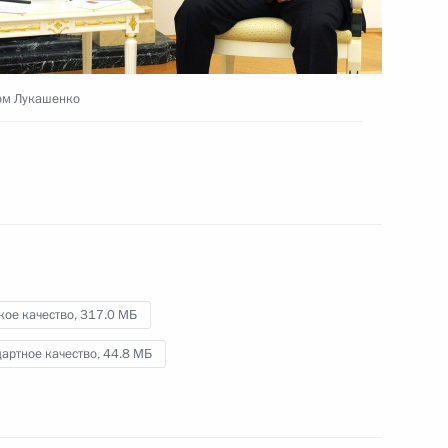
, 1 ч.
ром Лукашенко
кое качество,
317.0 МБ
артное качество,
44.8 МБ