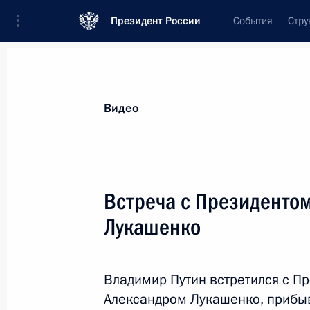
Президент России
События
Стру
Видеозаписи
Фотографии
Аудиозапи
Все материалы
Выступления
Совещан
Видео
Показа
Встреча с Президенто
Лукашенко
Встреча с Татьяной
Голиковой и Анной Поповой
Владимир Путин встретился с П
Александром Лукашенко, прибы