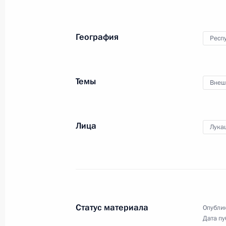
География
Респ
Саммит по вопросам
Темы
Внеш
климата
Лица
Лука
22 апреля 2021 года
Видео, 7 мин.
Статус материала
Опублик
Дата пу