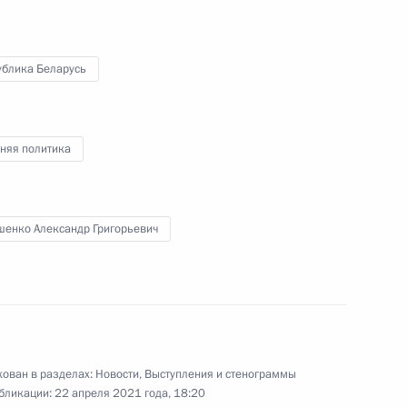
ублика Беларусь
Совещание по подготовке
няя политика
Послания Федеральному
Собранию
шенко Александр Григорьевич
19 апреля 2021 года
Видео, 2 мин.
ован в разделах:
Новости
,
Выступления и стенограммы
бликации:
22 апреля 2021 года, 18:20