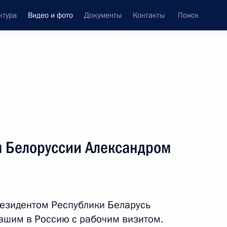
ктура
Видео и фото
Документы
Контакты
Поиск
си
ия, встречи
Встречи со СМИ
апрель, 2021
ть следующие материалы
м Белоруссии Александром
Встреча с Президентом
Белоруссии Александром
резидентом Республики Беларусь
Лукашенко
вшим в Россию с рабочим визитом.