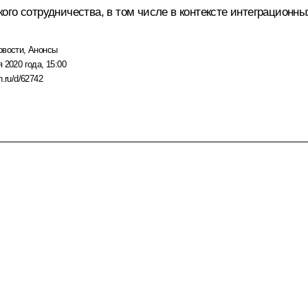
го сотрудничества, в том числе в контексте интеграционны
овости
,
Анонсы
 2020 года, 15:00
n.ru/d/62742