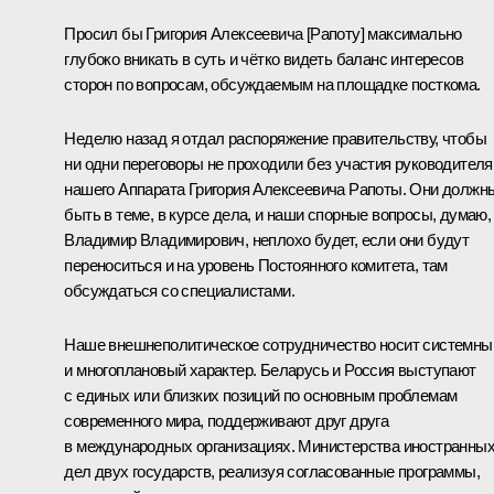
Просил бы
Григория Алексеевича [Рапоту]
максимально
глубоко вникать в суть и чётко видеть баланс интересов
сторон по вопросам, обсуждаемым на площадке посткома.
Неделю назад я отдал распоряжение правительству, чтобы
ни одни переговоры не проходили без участия руководителя
нашего Аппарата Григория Алексеевича Рапоты. Они должн
быть в теме, в курсе дела, и наши спорные вопросы, думаю,
Владимир Владимирович, неплохо будет, если они будут
переноситься и на уровень Постоянного комитета, там
обсуждаться со специалистами.
Наше внешнеполитическое сотрудничество носит системны
и многоплановый характер. Беларусь и Россия выступают
с единых или близких позиций по основным проблемам
современного мира, поддерживают друг друга
в международных организациях. Министерства иностранны
дел двух государств, реализуя согласованные программы,