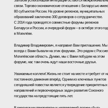
Залогом успеха нашей интеграции остаются межрегиональн
связи. Торгово-экономические отношения с Беларусью имею
80 субъектов России. На уровне регионов, муниципальных
образований заключено 300 договоров о сотрудничестве.
С 2014 года проводятся совместные форумы регионов
Беларуси и России, и очередной форум – в октябре этого го
в Могилёве.
Владимир Владимирович, я направил Вам приглашение. Мы
всегда с Вами бывали на этих форумах. Это рядом с Россие
Могилёвская область. Думаю, мы с Вами побудем на этом
форуме, нас там очень ждут наши восточные друзья.
Уважаемые коллеги! Жизнь не стоит на месте и требует от н
постоянного движения вперёд. Одним из ключевых пунктов
сегодняшней повестки является утверждение приоритетных
направлений и первоочередных задач развития Союзного
государства на предстоящие пять лет.
В реализации приоритетных направлений должны быть