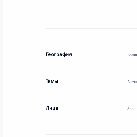
Телефонный разговор с Президент
3 августа 2021 года, 18:30
География
Боли
Телефонный разговор с Президент
19 апреля 2021 года, 18:45
Темы
Внеш
Телефонный разговор с Президент
Лица
Арсе 
19 января 2021 года, 22:45