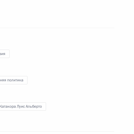
ом Боливии Луисом Арсе
вия
ом Боливии Луисом Арсе
няя политика
ом Боливии Луисом Арсе
Катакора Луис Альберто