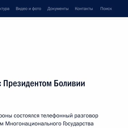
ктура
Видео и фото
Документы
Контакты
Поиск
Все темы
Подписаться на ленту
с Президентом Боливии
исом Альберто Арсе
роны состоялся телефонный разговор
м Многонационального Государства
ы