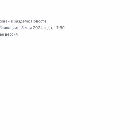
оссийско-боливийских
ован в разделе:
Новости
бликации:
13 мая 2024 года, 17:50
ая версия
ы
вийские переговоры
во Моралесом