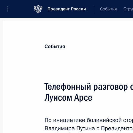
Президент России
События
Стру
Материалы по выбранной теме
События
Боливия,
17 результатов
Телефонный разговор 
Встреча с Президентом Боливии Лу
Катакорой
Луисом Арсе
24 октября 2024 года, 21:40
По инициативе боливийской сто
Владимира Путина с Президенто
Российско-боливийские переговор