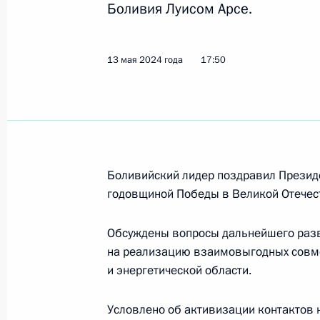
Боливия Луисом Арсе.
6 июня 2024 года, 18:00
13 мая 2024 года
17:50
6 июня в Санкт-Петербурге пройду
Путина с Президентом Боливии Луи
4 июня 2024 года, 17:35
Боливийский лидер поздравил Президе
годовщиной Победы в Великой Отечес
Телефонный разговор с Президент
13 мая 2024 года, 17:50
Обсуждены вопросы дальнейшего разв
на реализацию взаимовыгодных совме
и энергетической области.
Телефонный разговор с Президент
Условлено об активизации контактов 
17 марта 2023 года, 17:15