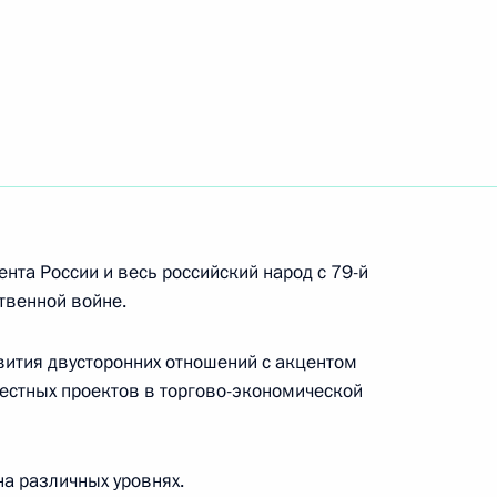
т переговоры Владимира
сом Арсе
нта России и весь российский народ с 79-й
твенной войне.
ом Боливии Луисом Арсе
ития двусторонних отношений с акцентом
стных проектов в торгово-экономической
ом Боливии Луисом Арсе
на различных уровнях.