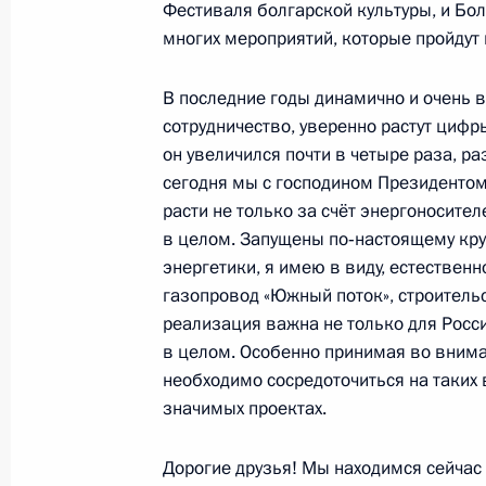
Фестиваля болгарской культуры, и Бо
многих мероприятий, которые пройдут 
Официальный визит в Болгарию
В последние годы динамично и очень 
сотрудничество, уверенно растут цифр
17 − 18 января 2008 года
он увеличился почти в четыре раза, ра
сегодня мы с господином Президентом
расти не только за счёт энергоносител
Государственный визит в Болгарию
в целом. Запущены по‑настоящему кр
энергетики, я имею в виду, естествен
28 февраля − 3 марта 2003 года
газопровод «Южный поток», строительс
реализация важна не только для Росси
в целом. Особенно принимая во внима
Визит в Молдавию
необходимо сосредоточиться на таких
16 − 17 июня 2000 года
значимых проектах.
Дорогие друзья! Мы находимся сейча