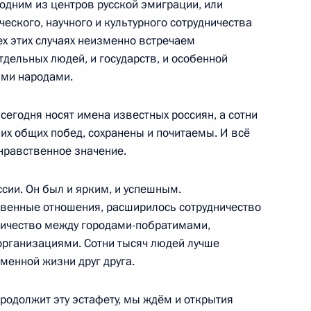
 одним из центров русской эмиграции, или
еского, научного и культурного сотрудничества
ех этих случаях неизменно встречаем
ии Георгием Пырвановым
тдельных людей, и государств, и особенной
ими народами.
сегодня носят имена известных россиян, а сотни
их общих побед, сохранены и почитаемы. И всё
олгарии, Молдавии
нравственное значение.
, Зинаидой Гречаной
ссии. Он был и ярким, и успешным.
венные отношения, расширилось сотрудничество
ничество между городами-побратимами,
рганизациями. Сотни тысяч людей лучше
еменной жизни друг друга.
ом Болгарии Георгием
продолжит эту эстафету, мы ждём и открытия