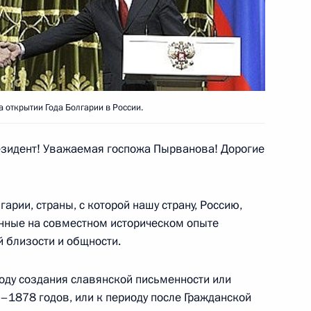
ральный закон
оссийской Федерацией
льном обеспечении»
открытии Года Болгарии в России.
зидент! Уважаемая госпожа Пырванова! Дорогие
гарии Сергеем Станишевым
гарии, страны, с которой нашу страну, Россию,
нные на совместном историческом опыте
й близости и общности.
иоду создания славянской письменности или
–1878 годов, или к периоду после Гражданской