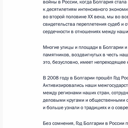
войны в России, когда Болгария стала
к десятилетиям интенсивного экономич
во второй половине ХХ века, мы во вс
Переговоры с Президентом Болгар
свидетельства переплетения судеб и о
сердечности в отношениях между наш
5 февраля 2009 года, 15:30
Многие улицы и площади в Болгарии и 
памятников, воздвигнутых в честь наш
Встреча с главами правительств Б
это, безусловно, имеет непреходящее 
и Словакии – Сергеем Станишевым
и Робертом Фицо
В 2008 году в Болгарии прошёл Год Ро
14 января 2009 года, 22:30
Активизировались наши межгосударст
между регионами наших стран, сотруд
деловыми кругами и общественными о
и больше узнали о традициях и о совр
Телефонный разговор с Президент
Пырвановым
Без сомнения, Год Болгарии в России 
8 января 2009 года, 19:20