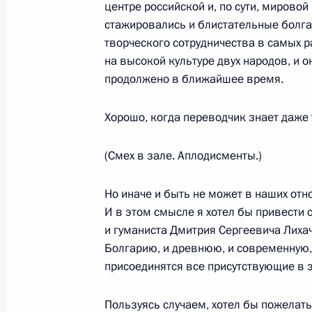
центре российской и, по сути, мировой 
стажировались и блистательные болга
творческого сотрудничества в самых р
Встреча с военнослужащими Во
на высокой культуре двух народов, и о
продолжено в ближайшее время.
26 июля 2026 года
Хорошо, когда переводчик знает даже то
(Смех в зале. Аплодисменты.)
Разделы сайта
Информацион
Президента
ресурсы
Но иначе и быть не может в наших отн
России
Президента Ро
И в этом смысле я хотел бы привести
и гуманиста Дмитрия Сергеевича Лиха
События
Президент России
Текущий ресурс
Болгарию, и древнюю, и современную, 
Структура
Конституция Росс
присоединятся все присутствующие в э
Видео и фото
Государственная
Документы
символика
Пользуясь случаем, хотел бы пожелать
Контакты
Обратиться к Пре