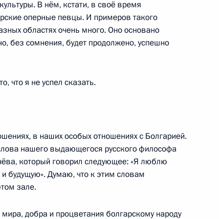
культуры. В нём, кстати, в своё время
рские оперные певцы. И примеров такого
азных областях очень много. Оно основано
енно-Морского Флота
но, без сомнения, будет продолжено, успешно
, что я не успел сказать.
ные
Официальные
Правовая и
сетевые ресурсы
техническая
ошениях, в наших особых отношениях с Болгарией.
ссии
Президента России
информация
 слова нашего выдающегося русского философа
чёва, который говорил следующее: «Я люблю
MAX
О портале
и будущую». Думаю, что к этим словам
ВКонтакте
Об использовании
ии
информации сайта
том зале.
Rutube
О персональных
Telegram-канал
данных пользователей
 мира, добра и процветания болгарскому народу
YouTube
зиденту
Написать в редакцию