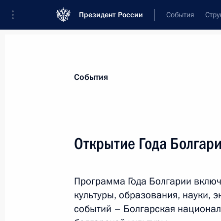
Президент России
События
Стру
Материалы по выбранной теме
События
Болгария,
33 результата
Открытие Года Болгари
Показа
Программа Года Болгарии включ
Владимир Путин принял верительн
культуры, образования, науки, 
иностранного государства
событий – Болгарская национал
26 сентября 2012 года, 14:00