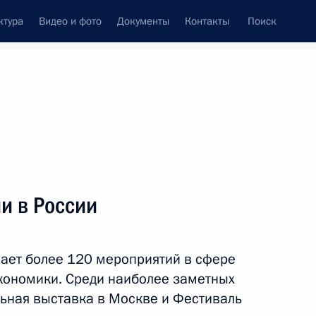
ктура
Видео и фото
Документы
Контакты
Поиск
Все темы
Подписаться на ленту
и в России
ть следующие материалы
ает более 120 мероприятий в сфере
ые грамоты послов 21
экономики. Среди наиболее заметных
ьная выставка в Москве и Фестиваль