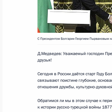
27 декабря 2010 года, 14:20
Дмитрий Медведев подписал Феде
«О ратификации Договора между Р
и Республикой Болгарией о социа
С Президентом Болгарии Георгием Пырвановым на 
26 ноября 2009 года, 21:10
Д.Медведев: Уважаемый господин Пре
друзья!
Встреча с Премьер-министром Бол
Сегодня в России даётся старт Году Бол
28 апреля 2009 года, 19:00
связывают поистине глубокие, основа
отношения дружбы, культурно-духовно
Открытие Года Болгарии в России
Обратимся ли мы в этом случае к пер
к истории русско-турецкой войны 1877
5 февраля 2009 года, 20:30