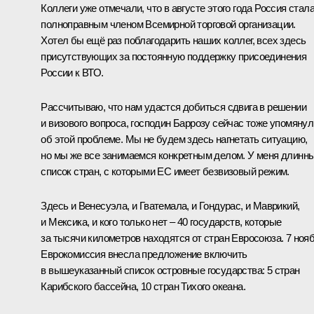
Коллеги уже отмечали, что в августе этого года Россия стал
полноправным членом Всемирной торговой организации.
Хотел бы ещё раз поблагодарить наших коллег, всех здесь
присутствующих за постоянную поддержку присоединения
России к ВТО.
Рассчитываю, что нам удастся добиться сдвига в решении
и визового вопроса, господин
Баррозу
сейчас тоже упомянул
об этой проблеме. Мы не будем здесь нагнетать ситуацию,
но мы же все занимаемся конкретным делом. У меня длинн
список стран, с которыми ЕС имеет безвизовый режим.
Здесь и Венесуэла, и Гватемала, и Гондурас, и Маврикий,
и Мексика, и кого только нет – 40 государств, которые
за тысячи километров находятся от стран Евросоюза. 7 ноя
Еврокомиссия внесла предложение включить
в вышеуказанный список островные государства: 5 стран
Карибского бассейна, 10 стран Тихого океана.