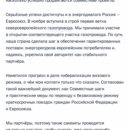
насколько успешно продвигаются совместные проекты.
Серьёзные успехи достигнуты и в энергодиалоге Россия –
Евросоюз. В ноябре вступила в строй первая ветка
североевропейского
газопровода
. Мы принимали участие
в открытии соответствующего участка газопровода. По сути,
наша страна сделала шаг в обеспечении гарантированных
поставок энергоресурсов европейским потребителям и,
надеюсь, укрепила свой авторитет как стабильного
партнёра.
Наметился прогресс в деле либерализации визового
режима, о чём мои коллеги только что сказали. Согласован
такой важнейший документ, как Совместные шаги
и практические меры по переходу к безвизовому режиму
краткосрочных поездок граждан Российской Федерации
и Евросоюза.
Мы партнёры, поэтому такие саммиты проводятся
не только для того, чтобы сказать друг другу спасибо,