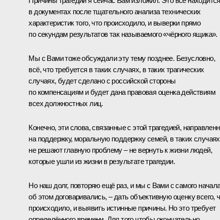
Причины трагедии я сейчас Вам изложил. Это всё находитс
в документах после тщательного анализа технических
характеристик того, что происходило, и выверки прямо
по секундам результатов так называемого «чёрного ящика».
Мы с Вами тоже обсуждали эту тему позднее. Безусловно,
всё, что требуется в таких случаях, в таких трагических
случаях, будет сделано с российской стороны
по компенсациям и будет дана правовая оценка действиям
всех должностных лиц.
Конечно, эти слова, связанные с этой трагедией, направлен
на поддержку, моральную поддержку семей, в таких случаях
не решают главную проблему – не вернуть к жизни людей,
которые ушли из жизни в результате трагедии.
Но наш долг, повторяю ещё раз, и мы с Вами с самого начал
об этом договаривались, – дать объективную оценку всего, 
происходило, и выявить истинные причины. Но это требует
определённого времени. Для того чтобы окончательно