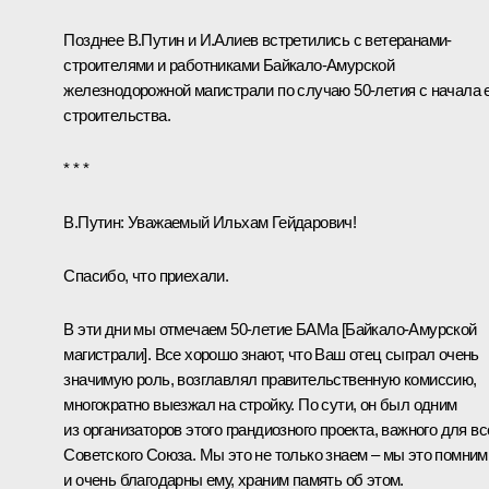
Позднее В.Путин и
И.Алиев
встретились
с ветеранами-
строителями и работниками Байкало-Амурской
железнодорожной магистрали по случаю 50-летия с начала 
строительства.
* * *
В.Путин:
Уважаемый Ильхам Гейдарович!
Спасибо, что приехали.
В эти дни мы отмечаем 50-летие БАМа [Байкало-Амурской
магистрали]. Все хорошо знают, что Ваш отец сыграл очень
значимую роль, возглавлял правительственную комиссию,
многократно выезжал на стройку. По сути, он был одним
из организаторов этого грандиозного проекта, важного для вс
Советского Союза. Мы это не только знаем – мы это помним
и очень благодарны ему, храним память об этом.