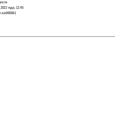
вости
 2022 года, 12:45
n.ru/d/69941