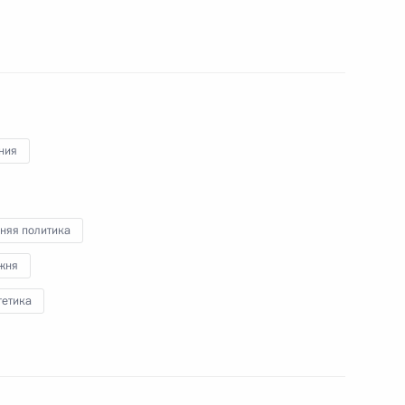
 с Президентом Азербайджана
 Армении Сержем Саргсяном
ния
няя политика
ссийско-армянского
ре поставок газа,
жня
 алмазов в Армению
гетика
говора между Россией