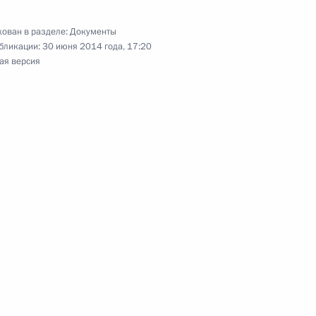
нического сотрудничества
ован в разделе:
Документы
бликации:
30 июня 2014 года, 17:20
ая версия
том Армении Сержем
ержем Саргсяном
Белоруссии, Киргизии