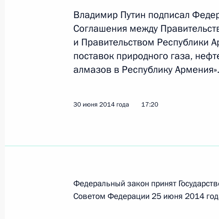
Владимир Путин подписал Феде
Соглашения между Правительст
Подписан закон о ратификации ро
и Правительством Республики А
соглашения о порядке пребывания 
поставок природного газа, неф
на территории другого государства
алмазов в Республику Армения»
9 марта 2015 года, 15:00
30 июня 2014 года
17:20
Телефонный разговор с Президен
Саргсяном
18 января 2015 года, 16:50
Федеральный закон принят Государств
Советом Федерации 25 июня 2014 год
Подписан закон о ратификации До
Армении к Договору о Евразийско