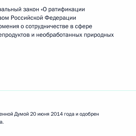
ральный закон «О ратификации
вом Российской Федерации
ссийско-армянского
рмения о сотрудничестве в сфере
граждан одного государства
тепродуктов и необработанных природных
.
том Армении Сержем
енной Думой 20 июня 2014 года и одобрен
а.
говора о присоединении
м экономическом союзе