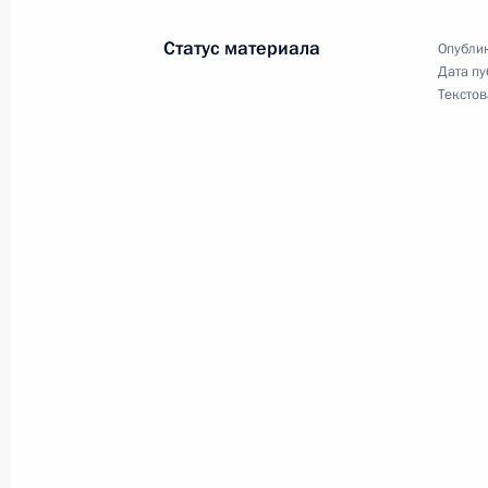
и Арменией о развитии военно-тех
Статус материала
Опублик
30 июня 2014 года, 17:10
Дата пу
Текстов
Телефонный разговор с Президен
Саргсяном
30 июня 2014 года, 14:20
Встреча с Президентом Армении С
8 мая 2014 года, 17:30
Встреча с президентами Армении, 