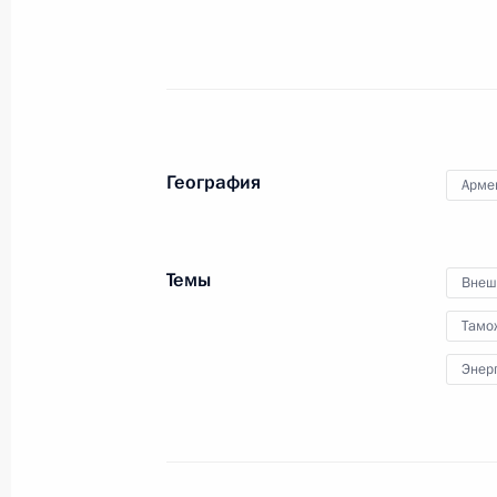
9 августа 2014 года, 17:20
В Сочи Владимир Путин встретится
Ильхамом Алиевым и Президентом
География
Арме
8 августа 2014 года, 12:45
Темы
Внеш
Подписан закон о ратификации ро
соглашения о сотрудничестве в сфе
Тамо
нефтепродуктов и необработанных
Энер
30 июня 2014 года, 17:20
Подписан закон о ратификации До