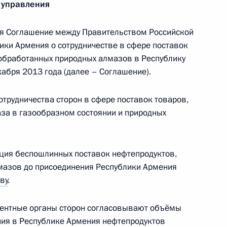
 управления
я Соглашение между Правительством Российской
ки Армения о сотрудничестве в сфере поставок
еобработанных природных алмазов в Республику
ссийско-армянского
абря 2013 года (далее – Соглашение).
ласти военной фельдъегерско-
трудничества сторон в сфере поставок товаров,
аза в газообразном состоянии и природных
поздравили Владимира Путина
ция беспошлинных поставок нефтепродуктов,
мазов до присоединения Республики Армения
ву
.
тентные органы сторон согласовывают объёмы
ния в Республике Армения нефтепродуктов