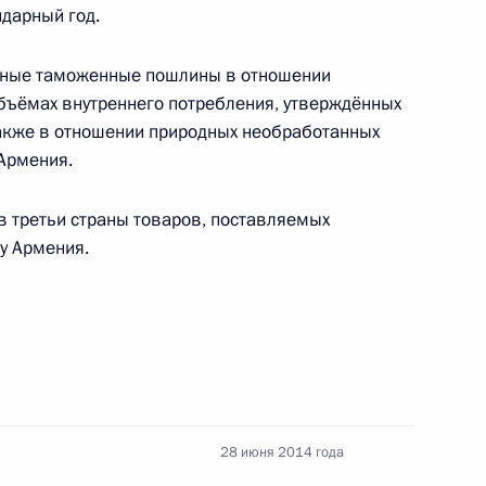
ки Армения Сержу Саргсяну
ндарный год.
зные таможенные пошлины в отношении
объёмах внутреннего потребления, утверждённых
также в отношении природных необработанных
Армения.
ора о присоединении
м экономическом союзе
 третьи страны товаров, поставляемых
у Армения.
ьхамом Алиевым
28 июня 2014 года
ержем Саргсяном