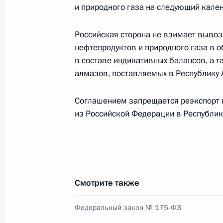
Поздравление Президенту Республи
и природного газа на следующий кале
с Днём независимости
21 сентября 2014 года, 13:00
Российская сторона не взимает выво
нефтепродуктов и природного газа в 
в составе индикативных балансов, а 
алмазов, поставляемых в Республику 
Распоряжение о подписании Догов
Армении к Договору о Евразийско
Соглашением запрещается реэкспорт в
1 сентября 2014 года, 17:10
из Российской Федерации в Республик
Встреча с Сержем Саргсяном и Ил
10 августа 2014 года, 14:45
Смотрите также
Федеральный закон № 175-ФЗ
Встреча с Президентом Армении С