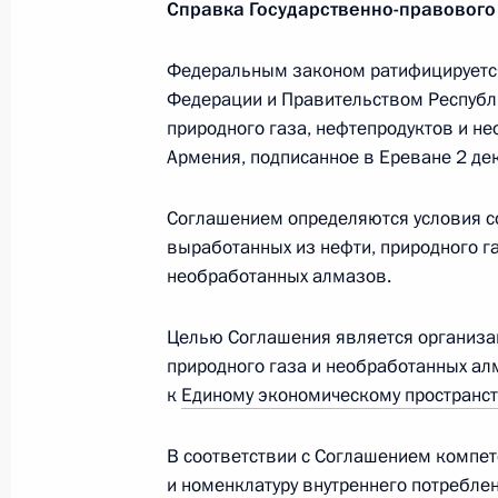
Справка Государственно-правового
23 декабря 2014 года, 11:10
Федеральным законом ратифицируетс
Федерации и Правительством Республи
природного газа, нефтепродуктов и н
Подписан закон о ратификации ро
Армения, подписанное в Ереване 2 дек
соглашения о сотрудничестве в об
почтовой связи
Соглашением определяются условия со
2 декабря 2014 года, 10:00
выработанных из нефти, природного г
необработанных алмазов.
Главы государств и правительств 
Целью Соглашения является организа
с Днём рождения
природного газа и необработанных ал
к
Единому экономическому пространст
7 октября 2014 года, 15:10
В соответствии с Соглашением компе
и номенклатуру внутреннего потребле