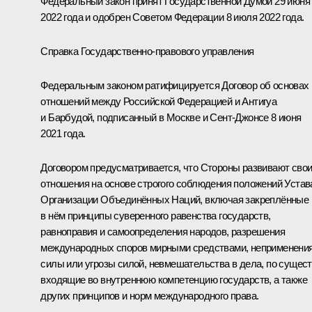
Федеральный закон принят Государственной Думой 29 июня
2022 года и одобрен Советом Федерации 8 июля 2022 года.
Справка Государственно-правового управления
Федеральным законом ратифицируется Договор об основах
отношений между Российской Федерацией и Антигуа
и Барбудой, подписанный в Москве и Сент-Джонсе 8 июня
2021 года.
Договором предусматривается, что Стороны развивают сво
отношения на основе строгого соблюдения положений Устав
Организации Объединённых Наций, включая закреплённые
в нём принципы суверенного равенства государств,
равноправия и самоопределения народов, разрешения
международных споров мирными средствами, неприменени
силы или угрозы силой, невмешательства в дела, по сущес
входящие во внутреннюю компетенцию государств, а также
других принципов и норм международного права.