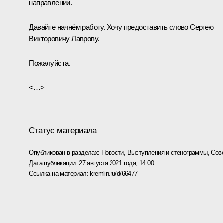
направлении.
Давайте начнём работу. Хочу предоставить слово Сергею
Викторовичу Лаврову.
Пожалуйста.
<…>
Статус материала
Опубликован в разделах:
Новости
,
Выступления и стенограммы
,
Сов
Дата публикации:
27 августа 2021 года, 14:00
Ссылка на материал:
kremlin.ru/d/66477