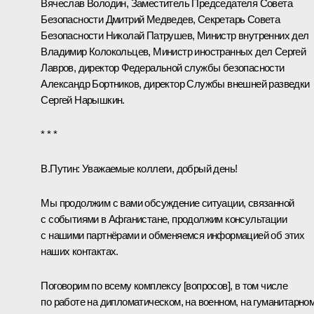
Вячеслав Володин
, Заместитель Председателя Совета
Безопасности
Дмитрий Медведев
, Секретарь Совета
Безопасности
Николай Патрушев
, Министр внутренних дел
Владимир Колокольцев
, Министр иностранных дел
Сергей
Лавров
, директор Федеральной службы безопасности
Александр Бортников
, директор Службы внешней разведки
Сергей Нарышкин
.
* * *
В.Путин:
Уважаемые коллеги, добрый день!
Мы продолжим с вами обсуждение ситуации, связанной
с событиями в Афганистане, продолжим консультации
с нашими партнёрами и обменяемся информацией об этих
наших контактах.
Поговорим по всему комплексу [вопросов], в том числе
по работе на дипломатическом, на военном, на гуманитарно