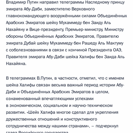
Владимир Путин направил телеграммы Наследному принцу
эмирата Абу-Даби, заместителю Верховного
главнокомандующего вооружёнными силами Объединённых
Арабских Эмиратов шейху Мухаммеду бен Заиду Аль
Нахайяну и Вице-президенту, Премьер-министру, Министру
обороны Объединённых Арабских Эмиратов, Правителю
эмирата Дубай шейху Мухаммеду бен Рашеду Аль Мактуму
с соболезнованиями в связи с кончиной Президента ОАЭ,
Правителя эмирата Абу-Даби шейха Халифы бен Заида Аль
Нахайяна.
В телеграммах В.Путин, в частности, отметил, что с именем
шейха Халифы связан весьма важный период истории Абу-
Даби и Объединённых Арабских Эмиратов в целом,
ознаменованный впечатляющими успехами
в экономическом, социальном и научно-техническом
развитии. «Шейх Халифа многое сделал для укрепления
дружественных отношений и конструктивного
сотрудничества между нашими странами», – подчеркнул
глава Российского государства.