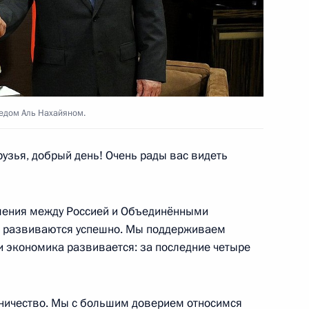
-Даби Мухаммедом Аль
едом Аль Нахайяном.
узья, добрый день! Очень рады вас видеть
-Даби Мухаммедом Аль
ошения между Россией и Объединёнными
и развиваются успешно. Мы поддерживаем
и экономика развивается: за последние четыре
о принца Абу-Даби
дничество. Мы с большим доверием относимся