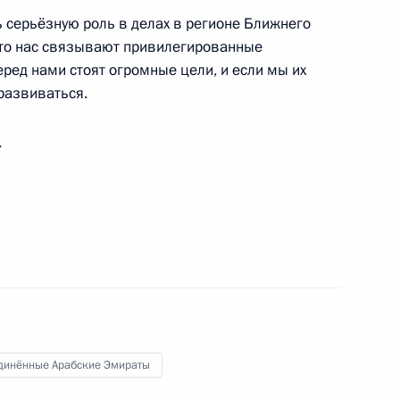
нь серьёзную роль в делах в регионе Ближнего
 что нас связывают привилегированные
ред нами стоят огромные цели, и если мы их
 развиваться.
едным принцем Абу-Даби
.
ом Объединённых Арабских
ь Нахайяном
динённые Арабские Эмираты
глашения между Россией