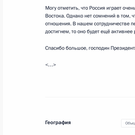
Нахайяном
Могу отметить, что Россия играет оче
17 октября 2012 года, 15:30
Востока. Однако нет сомнений в том,
отношения. В нашем сотрудничестве пе
достигнем, то оно будет ещё активнее
Владимир Путин встретится с Насл
Спасибо большое, господин Президент
Мухаммедом Аль Нахайяном
15 октября 2012 года, 15:20
<…>
Телефонный разговор с Президент
Эмиратов Халифой бен Заидом Ал
23 февраля 2012 года, 19:00
География
Объе
Подписан закон о ратификации со