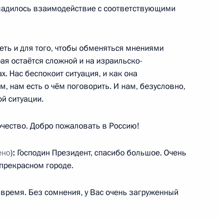
адилось взаимодействие с соответствующими
еть и для того, чтобы обменяться мнениями
лашения с ОАЭ с целью
рая остаётся сложной и на израильско-
ения
х. Нас беспокоит ситуация, и как она
м, нам есть о чём поговорить. И нам, безусловно,
й ситуации.
глашения между
чество. Добро пожаловать в Россию!
поощрении и взаимной защите
ено
)
:
Господин Президент, спасибо большое. Очень
 прекрасном городе.
 время. Без сомнения, у Вас очень загруженный
-Даби Мухаммедом Аль