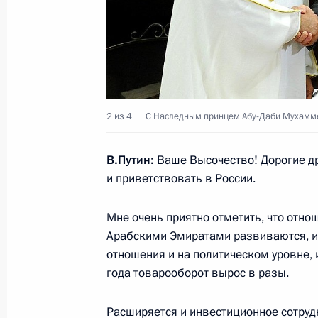
28 февраля 2015 года, 14:00
Встреча с Наследным принцем Абу
Нахайяном
23 октября 2014 года, 17:20
2 из 4
С Наследным принцем Абу-Даби Мухамм
В.Путин:
Ваше Высочество! Дорогие др
Встреча с Наследным принцем Абу
и приветствовать в России.
Нахайяном
Мне очень приятно отметить, что отн
12 сентября 2013 года, 14:30
Арабскими Эмиратами развиваются, 
отношения и на политическом уровне, 
года товарооборот вырос в разы.
Владимир Путин примет Наследног
Мухаммеда Аль Нахайяна
Расширяется и инвестиционное сотру