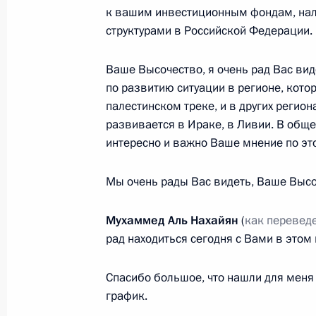
11 сентября 2013 года, 12:10
к вашим инвестиционным фондам, нал
структурами в Российской Федерации.
Ваше Высочество, я очень рад Вас вид
Подписан закон о ратификации сог
по развитию ситуации в регионе, кото
устранения двойного налогооблож
палестинском треке, и в других региона
9 июня 2013 года, 11:10
развивается в Ираке, в Ливии. В обще
интересно и важно Ваше мнение по это
Подписан закон о ратификации Со
Мы очень рады Вас видеть, Ваше Высо
правительствами России и ОАЭ о 
капиталовложений
Мухаммед Аль Нахайян
(
как перевед
рад находиться сегодня с Вами в этом
3 декабря 2012 года, 20:30
Спасибо большое, что нашли для меня
график.
Встреча с Наследным принцем Абу