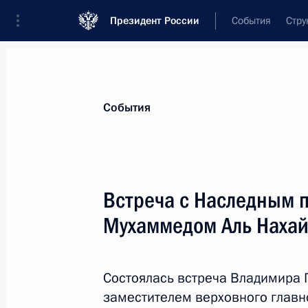
Президент России
События
Стру
Материалы по выбранной теме
События
Объединённые Арабские Эмираты,
Встреча с Наследным 
Показа
Мухаммедом Аль Наха
Встреча с Наследным принцем Абу
Нахайяном
Состоялась встреча Владимира 
заместителем верховного глав
11 октября 2015 года, 15:30