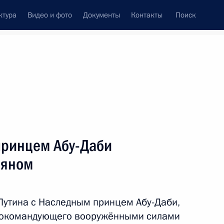
ктура
Видео и фото
Документы
Контакты
Поиск
Все темы
Подписаться на ленту
75 результатов
принцем Абу-Даби
ть следующие материалы
йяном
-Даби Мухаммедом Аль
Путина с Наследным принцем Абу-Даби,
нокомандующего вооружёнными силами