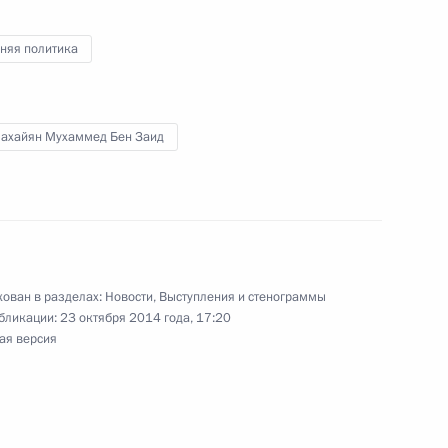
атами о воздушном
няя политика
Нахайян Мухаммед Бен Заид
мьер-министром Объединённых
ен Рашидом Аль Мактумом
ован в разделах:
Новости
,
Выступления и стенограммы
бликации:
23 октября 2014 года, 17:20
Эмираты
ая версия