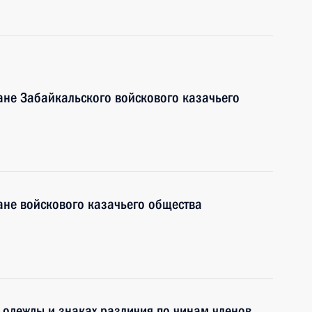
ане Забайкальского войскового казачьего
ане войскового казачьего общества
 одежды и знаках различия по чинам членов