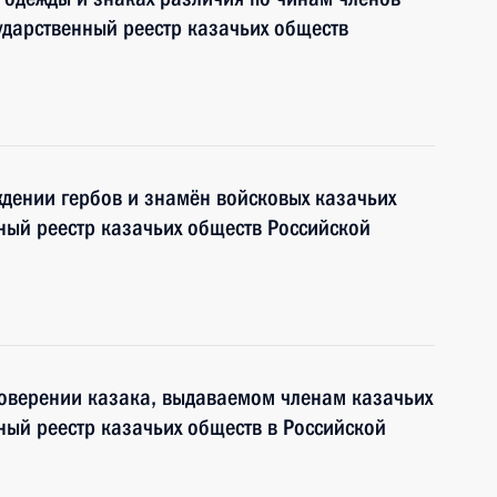
ударственный реестр казачьих обществ
ждении гербов и знамён войсковых казачьих
нный реестр казачьих обществ Российской
товерении казака, выдаваемом членам казачьих
ный реестр казачьих обществ в Российской