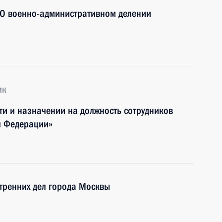
«О военно-административном делении
ик
ти и назначении на должность сотрудников
й Федерации»
тренних дел города Москвы