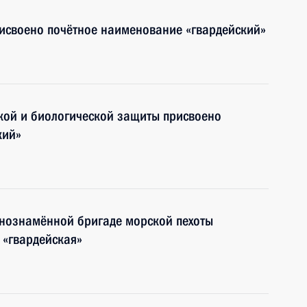
рисвоено почётное наименование «гвардейский»
кой и биологической защиты присвоено
кий»
снознамённой бригаде морской пехоты
 «гвардейская»