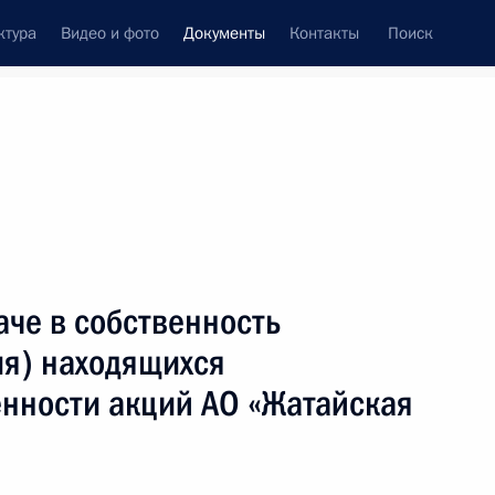
ктура
Видео и фото
Документы
Контакты
Поиск
 документов
Конституция России
февраль, 2024
ть следующие материалы
«СПЛАВ» награждён орденом «За доблестный
аче в собственность
ия) находящихся
енности акций АО «Жатайская