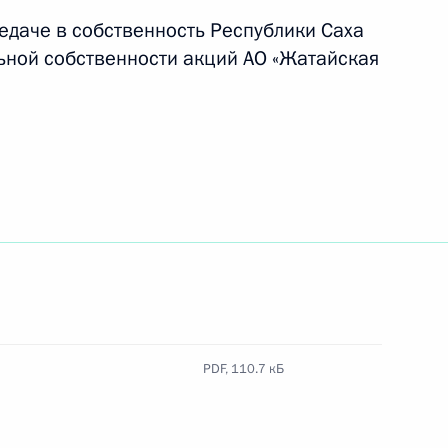
ты, касающиеся государственных наград
едаче в собственность Республики Саха
льной собственности акций АО «Жатайская
уд»
ользовать резервы ресурсов, предназначенных
еждения
PDF,
110.7 кБ