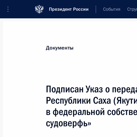
Президент России
События
Стру
Новости
Поручения Президента
Банк
Документы
Показа
Коллектив тульского предприятия 
Подписан Указ о перед
труд»
Республики Саха (Якут
2 февраля 2024 года, 17:50
в федеральной собств
судоверфь»
1 февраля 2024 года, четверг