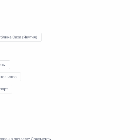
едуру возмещения расходов по защите
ративном порядке
блика Саха (Якутия)
ния, касающиеся порядка исчисления
оны
тной платы
ительство
порт
ения, направленные на защиту объектов
ктов незаконного вмешательства
ован в разделе:
Документы