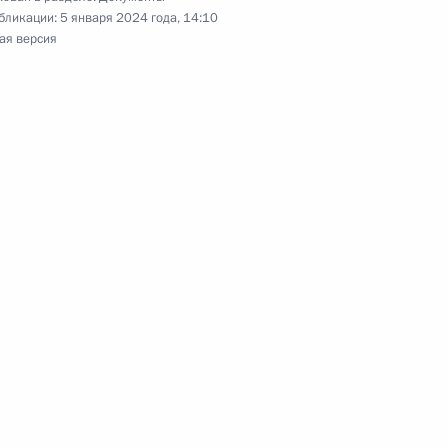
бликации:
5 января 2024 года, 14:10
ая версия
ых средств внесены изменения в соответствии
ческой комиссии
тия и предоставления информации
яющимися экономически значимыми
занными с ними лицами