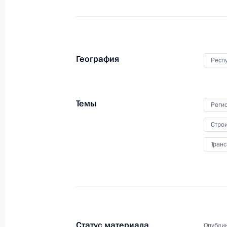
Подписан закон, уточняющий проц
интеллектуальных прав в админист
30 января 2024 года, 20:30
География
Респу
В Трудовой кодекс внесены измене
Темы
Реги
компенсации за невыплату зарабо
Стро
30 января 2024 года, 20:20
Транс
В законодательство внесены измен
транспортной инфраструктуры от а
30 января 2024 года, 20:10
Статус материала
Опублик