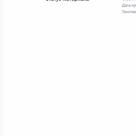
Дата пу
Текстов
В закон об обращении лекарственн
с правилами Евразийской экономи
30 января 2024 года, 20:00
27 января 2024 года, суббота
Указ о временном порядке раскры
хозяйственными обществами, явл
организациями, и некоторыми свя
27 января 2024 года, 20:00
25 января 2024 года, четверг