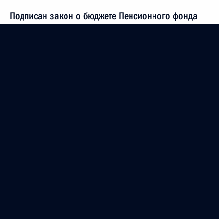
Подписан закон о бюджете Пенсионного фонда
2 декабря 2011 года, 17:40
Подписан закон о бюджете Фонда социального
страхования
2 декабря 2011 года, 17:30
Внесены изменения в отдельные
законодательные акты
2 декабря 2011 года, 17:20
Подписан закон о службе в органах внутренних
дел