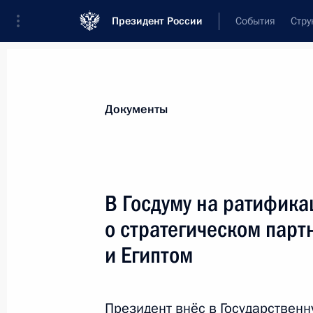
Президент России
События
Стру
Новости
Поручения Президента
Банк
Документы
Показа
Кадровые изменения в системе МВ
В Госдуму на ратифик
30 ноября 2010 года, 16:00
о стратегическом парт
и Египтом
Освобождён от должности начальн
Кучерук
Президент внёс в Государствен