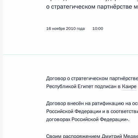
30 ноября 2010 года, 14:30
о стратегическом партнёрстве м
16 ноября 2010 года
10:00
24 ноября 2010 года, среда
Внесены изменения в состав Комис
развитию экономики России
24 ноября 2010 года, 13:30
Договор о стратегическом партнёрств
Республикой Египет подписан в
Каире
23 ноября 2010 года, вторник
Договор внесён на ратификацию на осн
Кадровые изменения в системе вн
Российской Федерации и в соответст
23 ноября 2010 года, 15:00
договорах Российской Федерации».
Своим распоряжением Дмитрий Медве