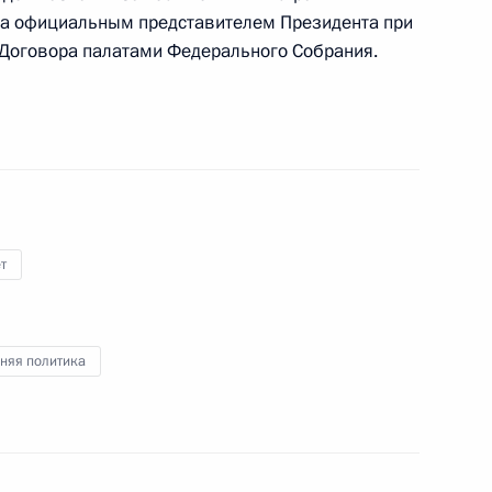
 внесении изменений в Федеральный
ва официальным представителем Президента при
 судах Российской Федерации»
 Договора палатами Федерального Собрания.
х Силах
т
х Силах
няя политика