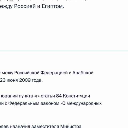
ежду Россией и Египтом.
сии по модернизации и технологическому
е межу Российской Федерацией и Арабской
23 июня 2009 года.
овании пункта «г» статьи 84 Конституции
утренних войск МВД
вии с Федеральным законом «О международных
дев назначил заместителя Министра