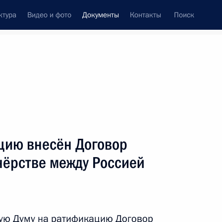
ктура
Видео и фото
Документы
Контакты
Поиск
 документов
Конституция России
ноябрь, 2010
ть следующие материалы
Д
ацию внесён Договор
нёрстве между Россией
ик ГУВД по Краснодарскому краю Сергей
ную Думу на ратификацию Договор