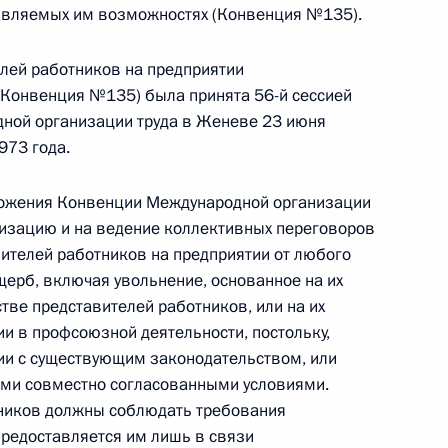
тавляемых им возможностях (Конвенция №135).
спечением прав человека в местах
одействии лицам, находящимся в местах
лей работников на предприятии
(Конвенция №135) была принята 56-й сессией
ной организации труда в Женеве 23 июня
973 года.
новных гарантиях избирательных прав и права
ложения Конвенции Международной организации
 Российской Федерации»
низацию и на ведение коллективных переговоров
вителей работников на предприятии от любого
щерб, включая увольнение, основанное на их
естве представителей работников, или на их
ии в профсоюзной деятельности, постольку,
дельца банкомата предупреждать клиента
вии с существующим законодательством, или
ими совместно согласованными условиями.
ников должны соблюдать требования
предоставляется им лишь в связи