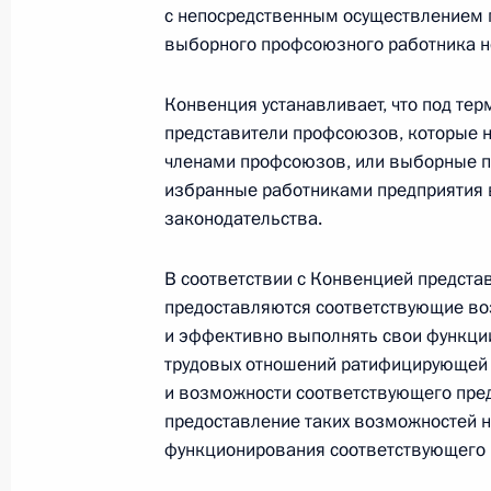
с непосредственным осуществлением 
выборного профсоюзного работника н
Срок действия закона об особенно
находящегося в государственной и
Конвенция устанавливает, что под те
малым бизнесом, продлён на три г
представители профсоюзов, которые 
2 июля 2010 года, 09:10
членами профсоюзов, или выборные пр
избранные работниками предприятия 
законодательства.
Подписан закон, устанавливающи
В соответствии с Конвенцией предста
деятельности
предоставляются соответствующие в
2 июля 2010 года, 09:05
и эффективно выполнять свои функции
трудовых отношений ратифицирующей 
и возможности соответствующего пред
предоставление таких возможностей 
Внесены изменения в закон «О вет
функционирования соответствующего п
2 июля 2010 года, 09:00