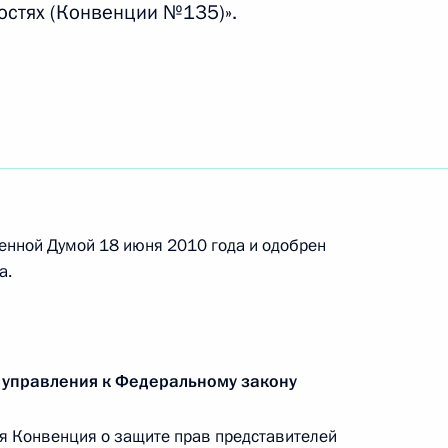
остях (Конвенции №135)».
 судебный порядок получения информации
телефонных соединений
енной Думой 18 июня 2010 года и одобрен
нцессионных соглашениях»
а.
 управления к Федеральному закону
 Конвенция о защите прав представителей
ство в связи с принятием Федерального закона