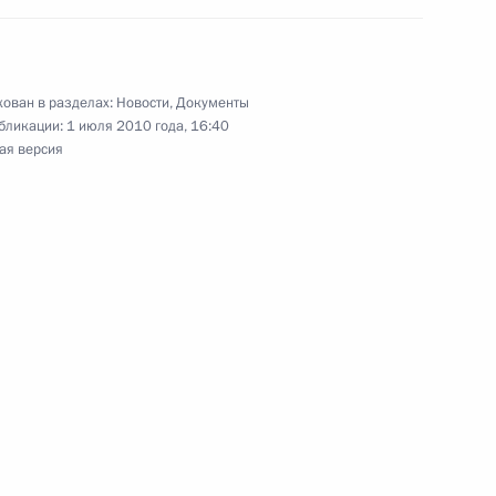
ован в разделах:
Новости
,
Документы
несении изменений в Уголовный кодекс
бликации:
1 июля 2010 года, 16:40
151 Уголовно-процессуального кодекса
ая версия
 о ратификации соглашения с Австралией
 в мирных целях
ого мореплавания России, уточняющие понятие