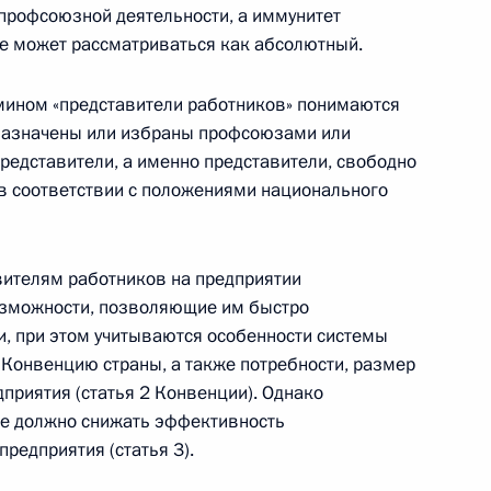
профсоюзной деятельности, а иммунитет
е может рассматриваться как абсолютный.
стях отчуждения недвижимого имущества,
 муниципальной собственности и арендуемого
рмином «представители работников» понимаются
ода
назначены или избраны профсоюзами или
едставители, а именно представители, свободно
в соответствии с положениями национального
й правовые основы микрофинансовой
вителям работников на предприятии
озможности, позволяющие им быстро
, при этом учитываются особенности системы
Конвенцию страны, а также потребности, размер
приятия (статья 2 Конвенции). Однако
не должно снижать эффективность
еранах»
редприятия (статья 3).