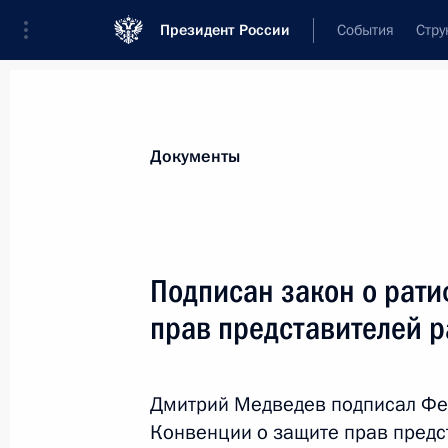
Президент России
События
Стру
Новости
Поручения Президента
Банк
Документы
Показа
Закон о ратификации соглашения о
Подписан закон о рат
4 июля 2010 года, 09:00
прав представителей 
3 июля 2010 года, суббота
Дмитрий Медведев подписал Фе
Конвенции о защите прав предс
Внесены изменения в закон «О ста