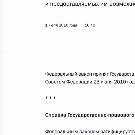
и предоставляемых им возможн
3 июля 2010 года, 09:40
1 июля 2010 года
16:40
Подписан закон, устанавливающий
о входящих и исходящих сигналах 
3 июля 2010 года, 09:35
Федеральный закон принят Государств
Внесены изменения в закон «О ко
Советом Федерации 23 июня 2010 год
3 июля 2010 года, 09:30
* * *
Справка Государственно-правового
2 июля 2010 года, пятница
Федеральным законом ратифицируется
Внесены изменения в законодатель