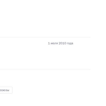
е принятия решения о возмещении вреда,
ного преследования
1 июля 2010 года
нно-техническом сотрудничестве Российской
рствами»
союзы
тификации Конвенции об оплачиваемых