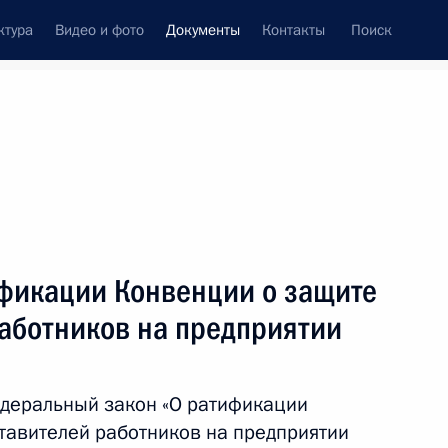
ктура
Видео и фото
Документы
Контакты
Поиск
 документов
Конституция России
июль, 2010
ть следующие материалы
 торговом судоходстве между Россией и Грецией
ификации Конвенции о защите
работников на предприятии
деральный закон «О ратификации
тавителей работников на предприятии
тусе судей в Российской Федерации»