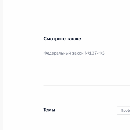
1 июля 2010 года, 16:20
Подписан закон о судебном порядк
причинённого в результате уголов
Смотрите также
1 июля 2010 года, 15:45
Федеральный закон №137-ФЗ
Внесены изменения в закон «О вое
Федерации с иностранными госуда
1 июля 2010 года, 15:00
Темы
Проф
Подписан Федеральный закон о ра
отпусках