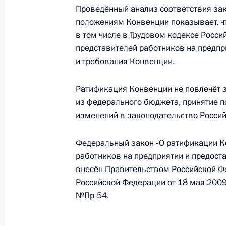
Проведённый анализ соответствия за
положениям Конвенции показывает, чт
1 июля 2010 года, четверг
в том числе в Трудовом кодексе Росс
представителей работников на предпр
Подписан Указ о требованиях к сл
и требования Конвенции.
государственных служащих
1 июля 2010 года, 18:30
Ратификация Конвенции не повлечёт з
из федерального бюджета, принятие 
изменений в законодательство Росси
Подписан закон о ратификации Кон
Федеральный закон «О ратификации К
работников на предприятии
работников на предприятии и предос
1 июля 2010 года, 16:40
внесён Правительством Российской Ф
Российской Федерации от 18 мая 2009
№Пр-54.
Внесено изменение в Федеральный