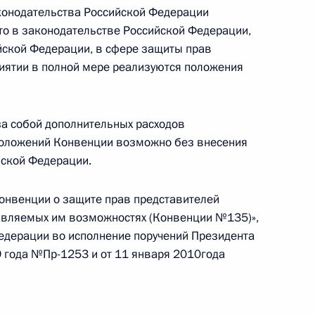
конодательства Российской Федерации
о в законодательстве Российской Федерации,
ийской Федерации, в сфере защиты прав
иятии в полной мере реализуются положения
ужебному поведению федеральных
а собой дополнительных расходов
положений Конвенции возможно без внесения
йской Федерации.
венции о защите прав представителей
онвенции о защите прав представителей
тавляемых им возможностях (Конвенции №135)»,
едерации во исполнение поручений Президента
 года №Пр-1253 и от 11 января 2010года
 закон о транспортной безопасности