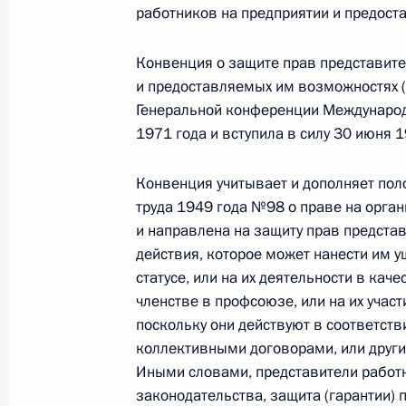
работников на предприятии и предос
«Об общественном контроле за обе
принудительного содержания и о с
Конвенция о защите прав представите
принудительного содержания»
и предоставляемых им возможностях 
2 июля 2010 года, 09:30
Генеральной конференции Международ
1971 года и вступила в силу 30 июня 1
Внесены изменения в закон «Об ос
Конвенция учитывает и дополняет по
на участие в референдуме граждан
труда 1949 года №98 о праве на орга
и направлена на защиту прав предста
2 июля 2010 года, 09:20
действия, которое может нанести им у
статусе, или на их деятельности в кач
членстве в профсоюзе, или на их участ
Подписан закон, обязывающий вла
поскольку они действуют в соответст
о размере комиссионного сбора
коллективными договорами, или друг
Иными словами, представители работ
2 июля 2010 года, 09:15
законодательства, защита (гарантии) 