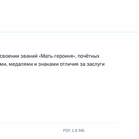
сленность МЧС
исвоении званий «Мать-героиня», почётных
 присвоено почётное наименование
ми, медалями и знаками отличия за заслуги
амённой, орденов Суворова, Кутузова
исвоено почётное наименование «гвардейская»
PDF,
1.6 МБ