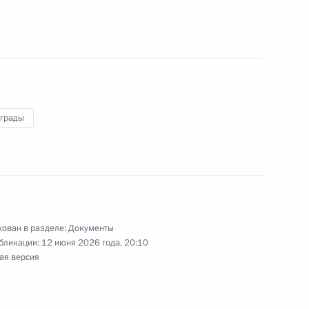
инга и допинг-контроля
аграды
спортивных соревнованиях «Кубок защитников
ован в разделе:
Документы
бликации:
12 июня 2026 года, 20:10
ая версия
разования Чукотского автономного округа