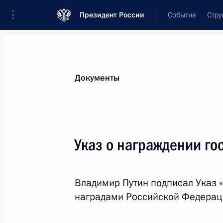
Президент России
События
Стру
Новости
Поручения Президента
Банк
Документы
Показа
Внесены изменения в конституцион
Указ о награждении г
26 июня 2026 года, 18:00
Владимир Путин подписал Указ 
наградами Российской Федерац
Продлён запрет на поставки россий
26 июня 2026 года, 17:15