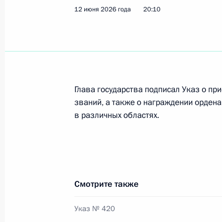
12 июня 2026 года
20:10
Увеличена предельная штатная чи
26 июня 2026 года, 17:05
Глава государства подписал Указ о пр
35-му инженерно-сапёрному полку
званий, а также о награждении ордена
«гвардейский»
в различных областях.
26 июня 2026 года, 17:00
26-й ракетной Неманской Краснозн
Смотрите также
и Александра Невского бригаде пр
26 июня 2026 года, 16:52
Указ № 420