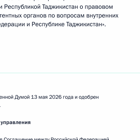
и Республикой Таджикистан о правовом
етентных органов по вопросам внутренних
едерации и Республике Таджикистан».
ении
0-летия начала освоения Омского Прииртышья
енной Думой 13 мая 2026 года и одобрен
.
0-летия основания Самары
 управления
я Соглашение между Российской Федерацией