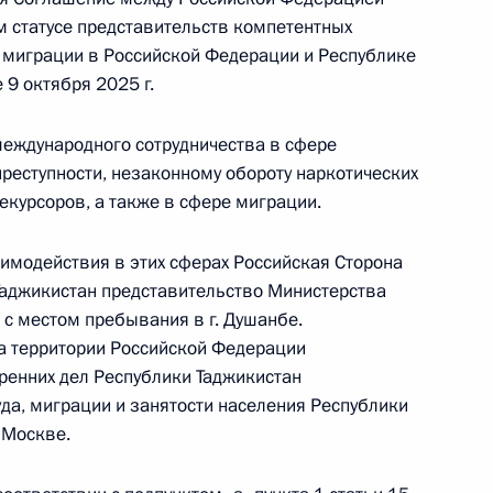
м статусе представительств компетентных
и миграции в Российской Федерации и Республике
 9 октября 2025 г.
ов Президента для поддержки творческих
ния в области культуры и искусства
еждународного сотрудничества в сфере
реступности, незаконному обороту наркотических
рекурсоров, а также в сфере миграции.
аимодействия в этих сферах Российская Сторона
 недели «Народы России»
Таджикистан представительство Министерства
 с местом пребывания в г. Душанбе.
а территории Российской Федерации
ренних дел Республики Таджикистан
ными наградами
да, миграции и занятости населения Республики
 Москве.