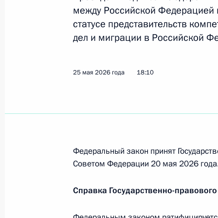
между Российской Федерацией 
статусе представительств комп
9 июня, вторник
дел и миграции в Российской Ф
Подписано распоряжение о поощр
25 мая 2026 года
18:10
9 июня 2026 года, 18:10
Подписан Указ о праздновании 40
9 июня 2026 года, 18:05
Федеральный закон принят Государств
Советом Федерации 20 мая 2026 года
Подписан Указ о праздновании 45
Справка Государственно-правового
9 июня 2026 года, 18:00
Федеральным законом ратифицируетс