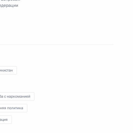
Федерации
енностях таможенного регулирования
икистан
 совершенствование системы профилактики
дерации
ба с наркоманией
няя политика
ация
ческой культуре и спорте и закон об общих