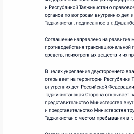
и Республикой Таджикистан о правово
1 июня, понедельник
органов по вопросам внутренних дел 
Таджикистан, подписанное в г. Душанбе
Распоряжение о присуждении грант
проектов общенационального значе
Соглашение направлено на развитие м
1 июня 2026 года, 22:00
противодействия транснациональной п
средств, психотропных веществ и их п
В целях укрепления двустороннего вз
Указ о проведении Международной
открывает на территории Республики 
1 июня 2026 года, 21:40
внутренних дел Российской Федерации
Таджикистанская Сторона открывает н
представительство Министерства внут
Указ о награждении государствен
и представительство Министерства тру
Таджикистан с местом пребывания в г.
1 июня 2026 года, 21:30