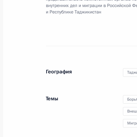
внутренних дел и миграции в Российской 
30 мая, суббота
и Республике Таджикистан
Внесено изменение в Указ об особ
на государственной границе
30 мая 2026 года, 18:45
25 мая, понедельник
География
Тадж
Подписан закон, направленный на
правонарушений в Российской Фе
Темы
Борь
25 мая 2026 года, 20:20
Внеш
Мигр
Внесены изменения в закон о физи