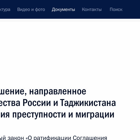
ктура
Видео и фото
Документы
Контакты
Поиск
 документов
Конституция России
июнь, 2026
ть следующие материалы
 нарушения правил миграционного учёта
шение, направленное
ества России и Таджикистана
ия преступности и миграции
идетельствования иностранцев в России
ый закон «О ратификации Соглашения