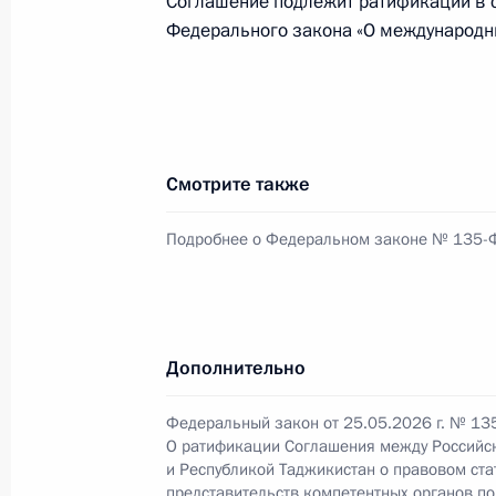
Соглашение подлежит ратификации в со
Федерального закона «О международн
19-му полку радиационной, химич
почётное наименование «гвардейс
1 июня 2026 года, 21:10
Смотрите также
67-й зенитной ракетной ордена Жу
Подробнее о Федеральном законе № 135-
наименование «Мелитопольская»
1 июня 2026 года, 21:00
Дополнительно
Указ об Уполномоченном при През
Федеральный закон от 25.05.2026 г. № 13
1 июня 2026 года, 19:30
О ратификации Соглашения между Российс
и Республикой Таджикистан о правовом ста
представительств компетентных органов п