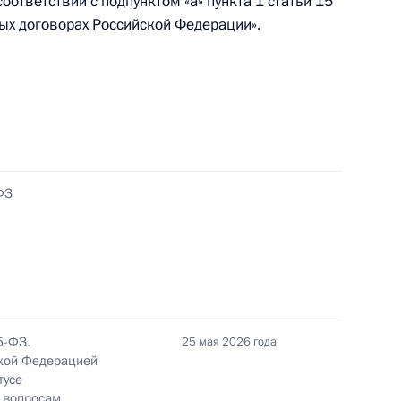
ответствии с подпунктом «а» пункта 1 статьи 15
ых договорах Российской Федерации».
еской и биологической защиты присвоено
кий»
кова бригаде присвоено почётное
ФЗ
иденте по правам ребёнка
5-ФЗ.
25 мая 2026 года
кой Федерацией
тусе
о вопросам