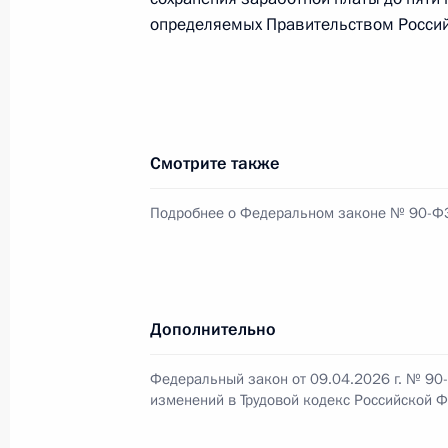
определяемых Правительством Росси
Подписан закон о национальной с
товаров
17 апреля 2026 года, 17:15
Смотрите также
14 апреля, вторник
Подробнее о Федеральном законе № 90-Ф
Указ о создании Общероссийской 
«Всероссийское общество изобрет
14 апреля 2026 года, 19:30
Дополнительно
Федеральный закон от 09.04.2026 г. № 90
изменений в Трудовой кодекс Российской 
Мария Львова-Белова назначена п
14 апреля 2026 года, 18:30