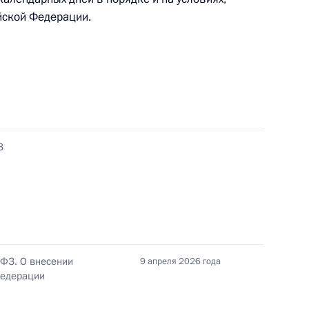
йской Федерации.
истеме подтверждения ожидания поставки
З
общественно-государственной организации
ателей и рационализаторов»
-ФЗ. О внесении
9 апреля 2026 года
Федерации
редседателем Фонда защиты детей