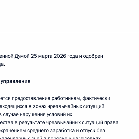
 регулирования на государственной границе
енной Думой 25 марта 2026 года и одобрен
а.
ию Игнатенко присвоено звание Героя Труда
 управления
тся предоставление работникам, фактически
ходящихся в зонах чрезвычайных ситуаций
в случае нарушения условий их
атьи части второй Налогового кодекса
ества в результате чрезвычайных ситуаций права
хранением среднего заработка и отпуск без
календарных дней в порядке и на условиях,