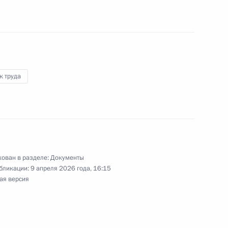
ьности Фонда защиты детей
к труда
твенной палаты
ован в разделе:
Документы
бликации:
9 апреля 2026 года, 16:15
ая версия
защиту исторической памяти