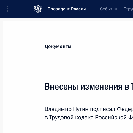
Президент России
События
Стру
Новости
Поручения Президента
Банк
Документы
Показа
20 апреля, понедельник
Внесены изменения в 
Указ о дополнительных мерах по п
экономики
Владимир Путин подписал Феде
20 апреля 2026 года, 21:40
в Трудовой кодекс Российской 