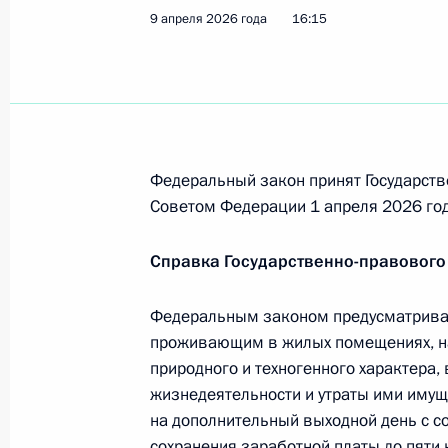
Указ об особенностях таможенного
9 апреля 2026 года
16:15
России
20 апреля 2026 года, 21:30
19 апреля, воскресенье
Федеральный закон принят Государств
Советом Федерации 1 апреля 2026 год
Генеральному директору ОТР Витал
19 апреля 2026 года, 10:30
Справка Государственно-правового
Федеральным законом предусматривае
17 апреля, пятница
проживающим в жилых помещениях, на
природного и техногенного характера, 
Внесены изменения в некоторые ст
жизнедеятельности и утраты ими имущ
17 апреля 2026 года, 17:20
на дополнительный выходной день с со
сохранения заработной платы до пяти 