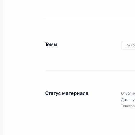
Указ о некоторых вопросах деятел
14 апреля 2026 года, 18:20
Темы
Рыно
Указ об утверждении членов Общес
14 апреля 2026 года, 16:30
Статус материала
Опублик
Дата пу
9 апреля, четверг
Текстов
Подписан закон, направленный на 
9 апреля 2026 года, 17:05