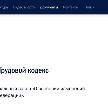
ктура
Видео и фото
Документы
Контакты
Поиск
 документов
Конституция России
апрель, 2026
ть следующие материалы
Трудовой кодекс
овышению устойчивости развития российской
ральный закон «О внесении изменений
Федерации».