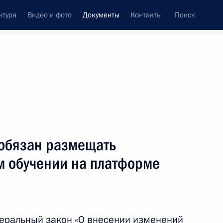
ктура
Видео и фото
Документы
Контакты
Поиск
 документов
Конституция России
март, 2026
ть следующие материалы
дена Кутузова бригаде присвоено почётное
обязан размещать
м обучении на платформе
зова дивизии присвоено почётное
деральный закон «О внесении изменений