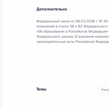
8 марта 2026 года, 17:45
Дополнительно
Федеральный закон от 08.03.2026 г. № 45
изменений в статьи 56 и 82 Федерального
С 1 января 2027 года Калининград
«Об образовании в Российской Федерации» 
по господдержке резидентов реги
Федерального закона «О внесении изменен
законодательные акты Российской Федера
8 марта 2026 года, 17:40
Законом установлена обязательная
отдельных категорий граждан
8 марта 2026 года, 17:35
Темы
Рыно
Законом расширен перечень видов 
значение для обеспечения обороны