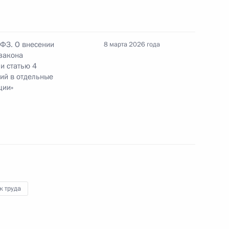
-ФЗ. О внесении
8 марта 2026 года
 закона
ской области передаётся полномочие
и статью 4
ональной ОЭЗ
ий в отдельные
ции»
 государственная геномная регистрация для
к труда
деятельности, имеющих стратегическое
 страны и безопасности государства