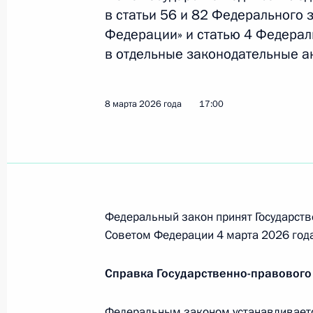
наименование «гвардейская»
в статьи 56 и 82 Федерального 
20 марта 2026 года, 16:30
Федерации» и статью 4 Федерал
в отдельные законодательные а
Установлен День военно-политичес
8 марта 2026 года
17:00
15 мая
20 марта 2026 года, 16:00
19 марта, четверг
Федеральный закон принят Государств
Распоряжение о поощрении спортс
Советом Федерации 4 марта 2026 года
19 марта 2026 года, 18:35
Справка Государственно-правового
Федеральным законом устанавливаетс