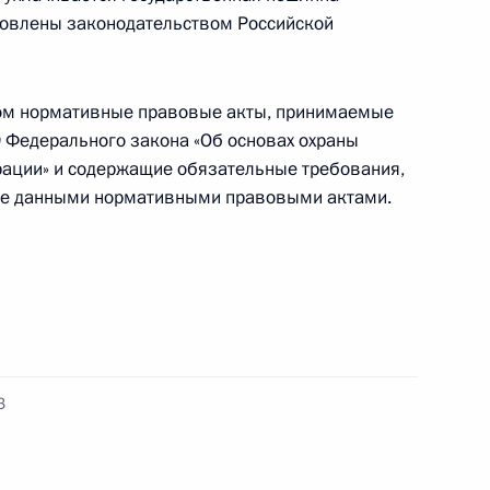
ановлены законодательством Российской
х Президента в области культуры и искусства
ном нормативные правовые акты, принимаемые
9 Федерального закона «Об основах охраны
рации» и содержащие обязательные требования,
нные данными нормативными правовыми актами.
 совершенствование процедур предоставления
 адресно-справочной информации
З
ции деятельности Российского экспортного
рта