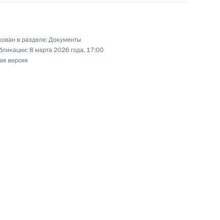
ован в разделе:
Документы
бликации:
8 марта 2026 года, 17:00
 иностранному государству для уголовного
ая версия
дящих военную службу в Вооружённых Силах РФ
пассажира на возврат провозной платы
 прохождением военной службы
венность за отдельные правонарушения