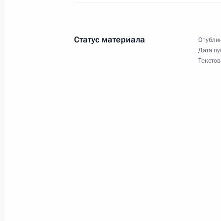
8 марта 2026 года, 17:30
Статус материала
Опублик
Дата пу
Подписан закон об отказе в выдаче
Текстов
преследования иностранцев, прохо
8 марта 2026 года, 17:25
Законом предусматривается право 
за воздушную перевозку в связи с
8 марта 2026 года, 17:20
Усилена административная ответст