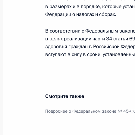
в размерах и в порядке, которые уст
9 марта, понедельник
Федерации о налогах и сборах.
Внесены изменения в Указ о гранта
В соответствии с Федеральным зако
9 марта 2026 года, 15:30
в целях реализации части 34 статьи 6
здоровья граждан в Российской Феде
вступают в силу в сроки, установле
8 марта, воскресенье
Подписан закон, направленный на
физическим и юридическим лицам
Смотрите также
8 марта 2026 года, 17:50
Подробнее о Федеральном законе № 45-Ф
Установлены особенности организа
центра и центров поддержки экспо