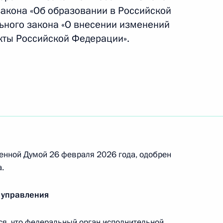
закона «Об образовании в Российской
ьного закона «О внесении изменений
кты Российской Федерации».
ких органов в Вооружённых Силах России –
енной Думой 26 февраля 2026 года, одобрен
менов-паралимпийцев и их тренеров
.
 управления
я, что федеральный орган исполнительной