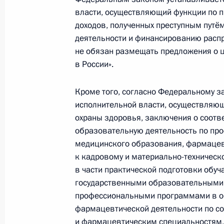
Указ о награждении государственн
власти, осуществляющий функции по 
Паралимпийских зимних игр и их т
доходов, полученных преступным путё
19 марта 2026 года, 18:30
деятельности и финансированию распр
не обязан размещать предложения о 
в России».
12 марта, четверг
Кроме того, согласно Федеральному 
Указ о награждении государствен
исполнительной власти, осуществляющ
12 марта 2026 года, 11:00
охраны здоровья, заключения о соотв
образовательную деятельность по п
медицинского образования, фармацев
к кадровому и материально-техничес
11 марта, среда
в части практической подготовки об
Сергею Ярашеву присвоено звание 
государственными образовательными
профессиональными программами в о
11 марта 2026 года, 12:20
фармацевтической деятельности по 
и фармацевтическим специальностям,