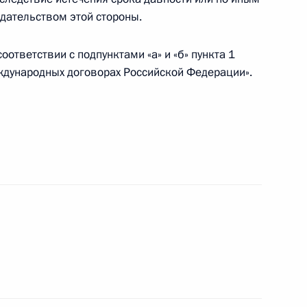
дательством этой стороны.
ответствии с подпунктами «а» и «б» пункта 1
ждународных договорах Российской Федерации».
ента в области науки и инноваций для молодых
российско-китайского сотрудничества в области