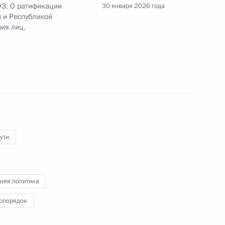
ФЗ. О ратификации
30 января 2026 года
 и Республикой
менение наручников и иных средств
ия лиц,
нии осуждённых и лиц, содержащихся под
 совершенствование процедур регистрации
месту жительства
ути
няя политика
асти второй Налогового кодекса
опорядок