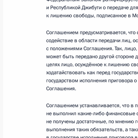
и Республикой Джибути о передаче дл
к лишению свободы, подписанное в Мо
Подписан закон, регламентирующи
освобождёнными по УДО
Соглашением предусматривается, что 
11 февраля 2026 года, 17:05
содействие в области передачи лиц, 
с положениями Соглашения. Так, лицо,
может быть передано другой стороне 
Законом уточнены условия предост
целях лицо, осуждённое к лишению св
ходатайствовать как перед государств
экономических зон
государством исполнения приговора о
11 февраля 2026 года, 17:00
Соглашения.
Соглашением устанавливается, что в 
4 февраля, среда
не выполнил какие-либо финансовые 
не получены достаточные, по мнению г
Сергей Иванов освобождён от долж
выполнения таких обязательств, а та
по вопросам природоохранной деят
в государстве исполнения приговора в