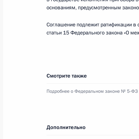
4 февраля 2026 года, 17:05
основаниям, предусмотренным законо
Соглашение подлежит ратификации в со
статьи 15 Федерального закона «О ме
Указ о присуждении премий Презид
учёных за 2025 год
4 февраля 2026 года, 12:00
Смотрите также
2 февраля, понедельник
Подробнее о Федеральном законе № 5-ФЗ
Распоряжение о проведении Годов 
образования
2 февраля 2026 года, 16:35
Дополнительно