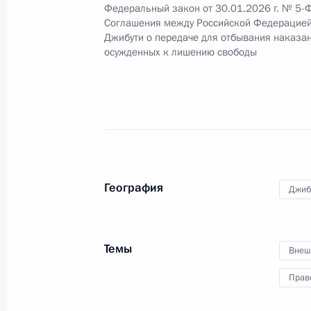
30 января, пятница
Федеральный закон от 30.01.2026 г. № 5-
Соглашения между Российской Федерацией
Подписан закон, регулирующий при
Джибути о передаче для отбывания наказан
осужденных к лишению свободы
ограничения подвижности в отноше
стражей
30 января 2026 года, 15:05
Подписан закон, направленный на
россиян по месту пребывания и по 
География
Джиб
30 января 2026 года, 15:00
Темы
Внеш
Внесены изменения в статью 217 ч
Прав
30 января 2026 года, 14:55