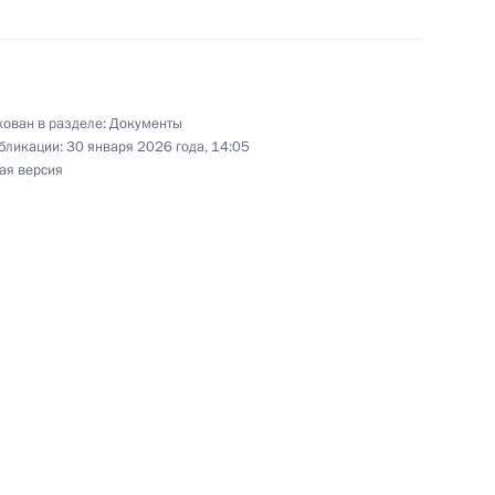
енности размещения и использования
в
ован в разделе:
Документы
бликации:
30 января 2026 года, 14:05
ая версия
спортных средств, на которые распространяются
асности
ния земель и (или) земельных участков,
и муниципальной собственности, и земельных
обственности