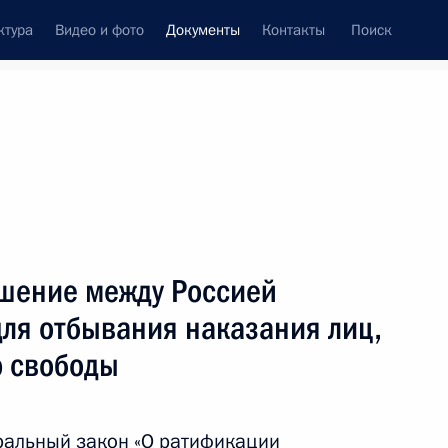
ктура
Видео и фото
Документы
Контакты
Поиск
 документов
Конституция России
февраль, 2026
ть следующие материалы
летия со дня рождения кинорежиссёра
шение между Россией
для отбывания наказания лиц,
 свободы
ными наградами
ральный закон «О ратификации