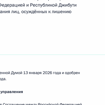
Федерацией и Республикой Джибути
зания лиц, осуждённых к лишению
ах гражданского состояния
оличество судебных участков в ХМАО
енной Думой 13 января 2026 года и одобрен
ода.
 взыскания просроченной задолженности
 управления
я Соглашение между Российской Федерацией