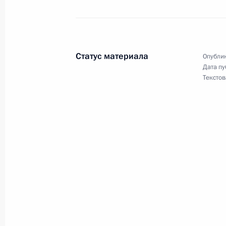
Подписан закон, уточняющий особ
нестационарных торговых объекто
Статус материала
Опублик
30 января 2026 года, 14:50
Дата пу
Текстов
Законом уточняется перечень тран
требования по транспортной безоп
30 января 2026 года, 14:45
Уточняется порядок перераспределе
находящихся в государственной ил
участков, находящихся в частной с