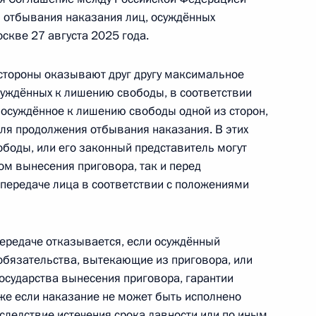
я отбывания наказания лиц, осуждённых
скве 27 августа 2025 года.
й вопросы контроля за лицами,
стороны оказывают друг другу максимальное
осуждённых к лишению свободы, в соответствии
 осуждённое к лишению свободы одной из сторон,
для продолжения отбывания наказания. В этих
авления налоговых льгот резидентам особых
ободы, или его законный представитель могут
ом вынесения приговора, так и перед
 передаче лица в соответствии с положениями
передаче отказывается, если осуждённый
обязательства, вытекающие из приговора, или
осударства вынесения приговора, гарантии
ности спецпредставителя Президента
кже если наказание не может быть исполнено
ельности, экологии и транспорта
следствие истечения срока давности или по иным