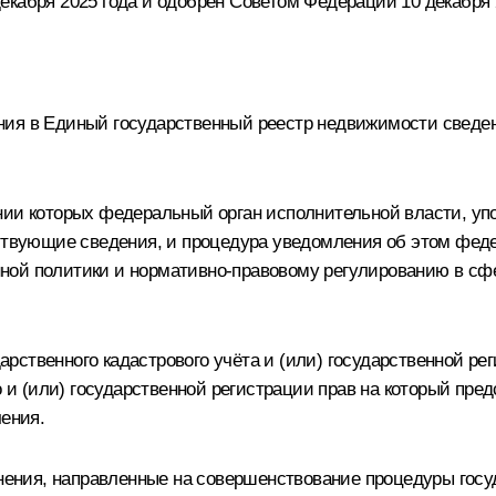
кабря 2025 года и одобрен Советом Федерации 10 декабря 
ия в Единый государственный реестр недвижимости сведени
нии которых федеральный орган исполнительной власти, уп
тствующие сведения, и процедура уведомления об этом феде
ной политики и нормативно-правовому регулированию в сф
рственного кадастрового учёта и (или) государственной ре
о и (или) государственной регистрации прав на который пре
чения.
ния, направленные на совершенствование процедуры госуда